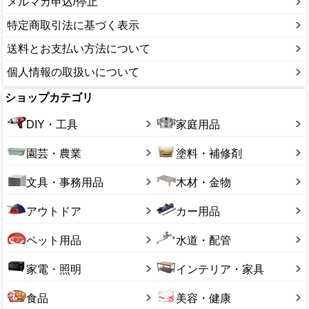
融雪剤・凍結剤
メルマガ申込/停止
13号サイズ
ソリ
14号サイズ
特定商取引法に基づく表示
その他サイズ
送料とお支払い方法について
個人情報の取扱いについて
ショップカテゴリ
DIY・工具
家庭用品
園芸・農業
塗料・補修剤
文具・事務用品
木材・金物
アウトドア
カー用品
ペット用品
水道・配管
家電・照明
インテリア・家具
食品
美容・健康