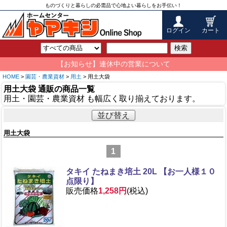
ものづくりと暮らしの必需品で心地よい暮らしをお手伝い！
ログイン
カート
検索
【お知らせ】連休中の営業について
HOME
>
園芸・農業資材
>
用土
> 用土大袋
用土大袋 通販の商品一覧
用土・園芸・農業資材 も幅広く取り揃えております。
並び替え
用土大袋
1
タキイ たねまき培土 20L 【お一人様１０
点限り】
販売価格
1,258円
(税込)