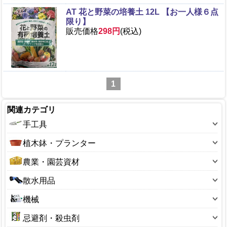
AT 花と野菜の培養土 12L 【お一人様６点
限り】
販売価格
298円
(税込)
1
関連カテゴリ
手工具
斧
植木鉢・プランター
鋏(ハサミ)
10～19型
農業・園芸資材
鉈(ナタ)
20～29型
アルミ線・結束タイ
散水用品
のこぎり(園芸用)
30～39型
フルイ(園芸用)
散水ホース
スコップ
機械
40～49型
ボトル・容器
散水ノズル
レーキ・くまで
刈払用品
50～59型
忌避剤・殺虫剤
ポリ缶
散水パーツ
押切り