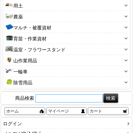
芝刈用品
60～69型
忌避剤
ラベル
用土
ホースリール
掛矢(カケヤ)
噴霧器・散布器
100～190型
殺菌剤
温度計
土のう袋
サニーホース
鎌(カマ)
農薬
ガーデンシュレッダー
200～290型
殺虫剤
花台
用土小袋
ジョウロ・水さし
鍬(クワ)
除草剤
ナイロンコード
300～390型
マルチ・被覆資材
捕獲器
杭・支柱
用土大袋
スプリンクラー
穴あけ器
植物成長調整剤
管理機・耕うん機
400～490型
ビニールシート・マルチ
防鳥用品
荒縄・こも
育苗・作業資材
ひしゃく・ロート
溝そうじ器
硫黄合剤・マシン油
精米機・脱穀機
550型サイズ
ブルーシート
収穫コンテナ
あぜ波
ホースバンド
十能・火ばさみ
温室・フラワースタンド
草焼きバーナー
650型サイズ
園芸ネット
収穫袋
ガーデンチェア
ローリータンク
鶴嘴(ツルハシ)
ビニール温室
3号サイズ
山作業用品
保温資材・寒冷遮
生ゴミ処理
ハウス部品
砥石(園芸用)
アルミ温室
4号サイズ
熊よけ鈴
防草シート
その他
一輪車
バスケット
楔(くさび)
フラワースタンド
5号サイズ
山菜かご
一輪車
塩水選容器
盆栽用品
除雪用品
6号サイズ
背負子（しょいこ）
農機具補修用品
除雪スコップ
7号サイズ
商品検索
融雪ホース
8号サイズ
雪かき・雪はね
9号サイズ
ホーム
マイページ
カート
除雪ダンプ
10号サイズ
ログイン
かんじき・スパイク
12号サイズ