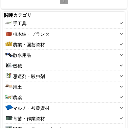
1
関連カテゴリ
手工具
斧
植木鉢・プランター
鋏(ハサミ)
10～19型
農業・園芸資材
鉈(ナタ)
20～29型
アルミ線・結束タイ
散水用品
のこぎり(園芸用)
30～39型
フルイ(園芸用)
散水ホース
スコップ
機械
40～49型
ボトル・容器
散水ノズル
レーキ・くまで
刈払用品
50～59型
忌避剤・殺虫剤
ポリ缶
散水パーツ
押切り
芝刈用品
60～69型
忌避剤
ラベル
用土
ホースリール
掛矢(カケヤ)
噴霧器・散布器
100～190型
殺菌剤
温度計
土のう袋
サニーホース
鎌(カマ)
農薬
ガーデンシュレッダー
200～290型
殺虫剤
花台
用土小袋
ジョウロ・水さし
鍬(クワ)
除草剤
ナイロンコード
300～390型
マルチ・被覆資材
捕獲器
杭・支柱
用土大袋
スプリンクラー
穴あけ器
植物成長調整剤
管理機・耕うん機
400～490型
ビニールシート・マルチ
防鳥用品
荒縄・こも
育苗・作業資材
ひしゃく・ロート
溝そうじ器
硫黄合剤・マシン油
精米機・脱穀機
550型サイズ
ブルーシート
収穫コンテナ
あぜ波