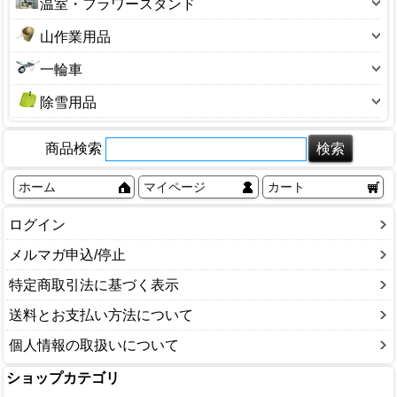
ホースバンド
十能・火ばさみ
温室・フラワースタンド
草焼きバーナー
650型サイズ
園芸ネット
収穫袋
ガーデンチェア
ローリータンク
鶴嘴(ツルハシ)
ビニール温室
3号サイズ
山作業用品
保温資材・寒冷遮
生ゴミ処理
ハウス部品
砥石(園芸用)
アルミ温室
4号サイズ
熊よけ鈴
防草シート
その他
一輪車
バスケット
楔(くさび)
フラワースタンド
5号サイズ
山菜かご
一輪車
塩水選容器
盆栽用品
除雪用品
6号サイズ
背負子（しょいこ）
農機具補修用品
除雪スコップ
7号サイズ
商品検索
融雪ホース
8号サイズ
雪かき・雪はね
9号サイズ
ホーム
マイページ
カート
除雪ダンプ
10号サイズ
ログイン
かんじき・スパイク
12号サイズ
融雪剤・凍結剤
メルマガ申込/停止
13号サイズ
ソリ
14号サイズ
特定商取引法に基づく表示
その他サイズ
送料とお支払い方法について
個人情報の取扱いについて
ショップカテゴリ