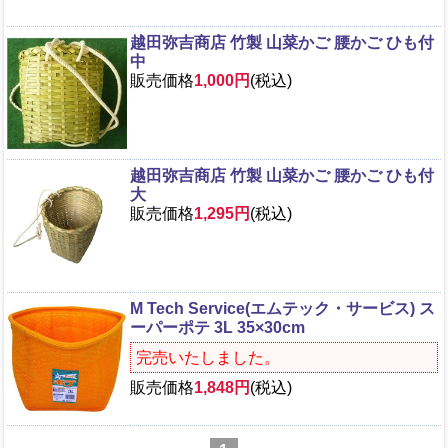
越田弥吉商店 竹製 山菜かご 腰かご ひも付
中
販売価格
1,000円
(税込)
越田弥吉商店 竹製 山菜かご 腰かご ひも付
大
販売価格
1,295円
(税込)
M Tech Service(エムテック・サービス) ス
ーパーポテ 3L 35×30cm
完売いたしました。
販売価格
1,848円
(税込)