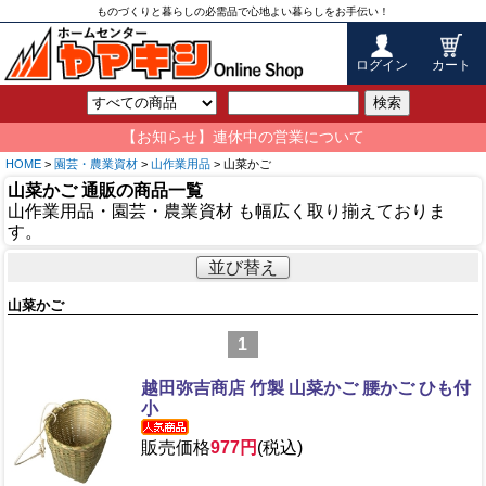
ものづくりと暮らしの必需品で心地よい暮らしをお手伝い！
ログイン
カート
検索
【お知らせ】連休中の営業について
HOME
>
園芸・農業資材
>
山作業用品
> 山菜かご
山菜かご 通販の商品一覧
山作業用品・園芸・農業資材 も幅広く取り揃えておりま
す。
並び替え
山菜かご
1
越田弥吉商店 竹製 山菜かご 腰かご ひも付
小
販売価格
977円
(税込)