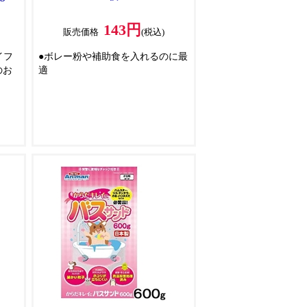
143円
販売価格
(税込)
イフ
●ボレー粉や補助食を入れるのに最
のお
適