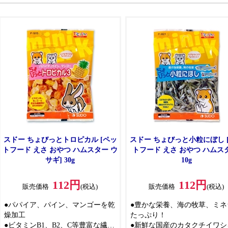
スドー ちょびっとトロピカル [ペッ
スドー ちょびっと小粒にぼし 
トフード えさ おやつ ハムスター ウ
トフード えさ おやつ ハムス
サギ] 30g
10g
112円
112円
販売価格
(税込)
販売価格
(税込)
●パパイア、パイン、マンゴーを乾
●豊かな栄養、海の牧草、ミネ
燥加工
たっぷり！
●ビタミンB1、B2、C等豊富な繊維
●新鮮な国産のカタクチイワシ