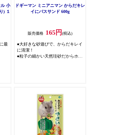
ル 小
ドギーマン ミニアニマン からだキレ
り) １
イにバスサンド 600g
165円
販売価格
(税込)
に最
●大好きな砂遊びで、からだキレイ
に清潔！
●粒子の細かい天然珪砂だからホコ
リが立ちにくい
●高温殺菌処理済みの焼き砂
●保管に便利なチャック付き
●対象動物:ハムスター、リス、チ
ンチラ、小鳥、ハリネズミなど