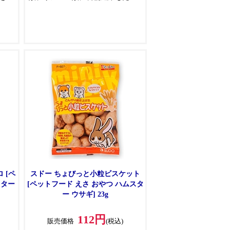
動物
ぷり入った小さなパック入りの小
動物のおやつです
 [ペ
スドー ちょびっと小粒ビスケット
スター
[ペットフード えさ おやつ ハムスタ
ー ウサギ] 23g
112円
販売価格
(税込)