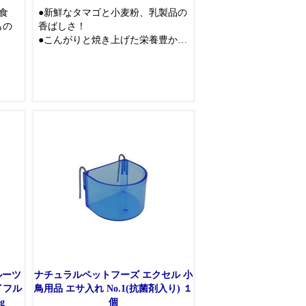
食
●新鮮なタマゴと小麦粉、乳製品の
もの
香ばしさ！
●こんがりと焼き上げた栄養豊かな
おや
ビスケットです
ルーツ
ナチュラルペットフーズ エクセル 小
イフル
鳥用品 エサ入れ No.1(抗菌剤入り) １
g
個