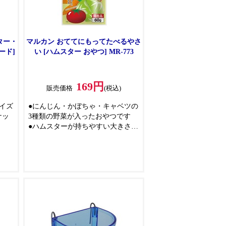
ター・
マルカン おててにもってたべるやさ
ード]
い [ハムスター おやつ] MR-773
169円
販売価格
(税込)
イズ
●にんじん・かぼちゃ・キャベツの
ナッ
3種類の野菜が入ったおやつです
●ハムスターが持ちやすい大きさの
でき
サイコロ型にしました
るか
にな
にこ