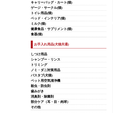
キャリーバッグ・カート(猫)
ゲージ・サークル(猫)
トイレ用品(猫)
ベッド・インテリア(猫)
ミルク(猫)
健康食品・サプリメント(猫)
食器(猫)
お手入れ用品(犬猫共通)
しつけ用品
シャンプー・リンス
トリミング
ノミ・ダニ対策用品
バスタブ(犬猫)
ペット用空気清浄機
殺虫・防虫剤
歯みがき
消臭剤・除菌剤
部分ケア（耳・目・肉球）
その他