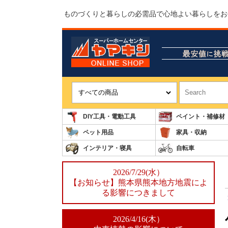
ものづくりと暮らしの必需品で心地よい暮らしをお
DIY工具・電動工具
ペイント・補修材
ペット用品
家具・収納
インテリア・寝具
自転車
2026/7/29(水）
【お知らせ】熊本県熊本地方地震によ
る影響につきまして
2026/4/16(木）