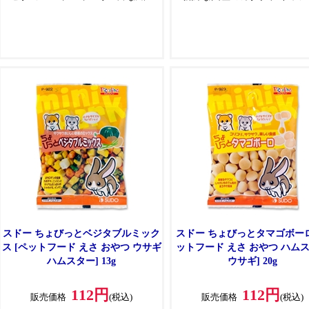
質にタンパク質消化酵素も含まれ
用した小さなパック入りの小
た小さなパック入りの小動物のお
のおやつです
やつです
スドー ちょびっとベジタブルミック
スドー ちょびっとタマゴボーロ
ス [ペットフード えさ おやつ ウサギ
ットフード えさ おやつ ハム
ハムスター] 13g
ウサギ] 20g
112円
112円
販売価格
(税込)
販売価格
(税込)