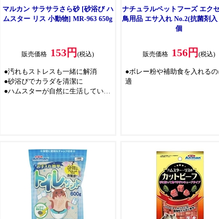
マルカン サラサラさら砂 [砂浴び ハ
ナチュラルペットフーズ エクセ
ムスター リス 小動物] MR-963 650g
鳥用品 エサ入れ No.2(抗菌剤入
個
153円
156円
販売価格
(税込)
販売価格
(税込)
●汚れもストレスも一緒に解消
●ボレー粉や補助食を入れるの
●砂浴びでカラダを清潔に
適
●ハムスターが自然に生活している
のと同様に、砂を掘ることでカラ
ダについた汚れを取り除きます
●サラサラの砂でほこりが少なく、
砂浴び容器やケージにこびりつき
ません