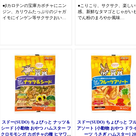
●βカロテンの宝庫カボチャにニン
●こりこり、サクサク、楽しい
ジン、カリウムたっぷりのジャガ
感、新鮮なタマゴとじゃがい
イモにインゲン等サクサクおいし
でん粉のまろやか風味
い野菜のミックスを小さなパック
●小さなパック入りの小動物の
に入れた小動物のおやつです
つです
※包装上、それぞれの配合量にバ
ラツキが生じ、すべての種類が入
らないことがあります
スドー(SUDO) ちょびっと ナッツ＆
スドー(SUDO) ちょびっと フ
シード [小動物 おやつ ハムスター フ
アソート [小動物 おやつ ドラ
クロモモンガ カボチャの種 ヒマワリ
ーツ うさぎ ハムスター] 20