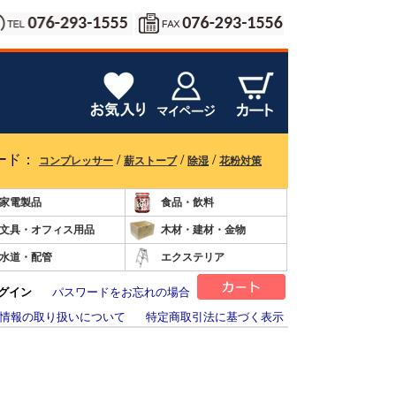
ード：
/
/
/
コンプレッサー
薪ストーブ
除湿
花粉対策
家電製品
食品・飲料
文具・オフィス用品
木材・建材・金物
水道・配管
エクステリア
グイン
パスワードをお忘れの場合
情報の取り扱いについて
特定商取引法に基づく表示