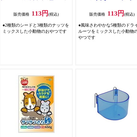
の種] 20g
113円
113円
販売価格
(税込)
販売価格
(税込)
●2種類のシードと3種類のナッツを
●風味さわやかな5種類のドラ
ミックスした小動物のおやつです
ルーツをミックスした小動物
やつです