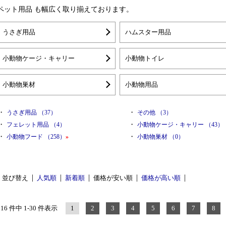
ペット用品 も幅広く取り揃えております。
うさぎ用品
ハムスター用品
小動物ケージ・キャリー
小動物トイレ
小動物巣材
小動物用品
・
・
うさぎ用品 （37）
その他 （3）
・
・
フェレット用品 （4）
小動物ケージ・キャリー （43）
・
・
小動物フード （258）
»
小動物巣材 （0）
並び替え
人気順
新着順
価格が安い順
価格が高い順
616 件中 1-30 件表示
1
2
3
4
5
6
7
8