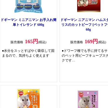
ドギーマン ミニアニマン お手入れ簡
ドギーマン ニアニマン ハムス
単トイレサンド 600g
リスのカットビーフ [ペットフ
60g
165円
169円
販売価格
(税込)
販売価格
(税込)
●水分をスッとすばやく吸収して固
●ドワーフ種でも手に持てるサ
まるので、気持ちよく使えます
のペット用ビーフキューブス
クです
●動物性タンパクを気軽に摂取
ます
●手に持っておいしそうにかじ
わいらしい姿が見られます
●肉類の栄養分がペットに最適
るように配合してあります
●霜降りビーフのような見た目
だわった国産のスナックです