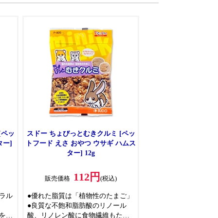
[ペッ
スドー ちょびっとむきクルミ [ペッ
ター]
トフード えさ おやつ ウサギ ハムス
ター] 12g
112円
販売価格
(税込)
ラル
●優れた脂質は「植物性のたまご」
●良質な不飽和脂肪酸のリノール
を使
酸、リノレン酸に食物繊維もたっ