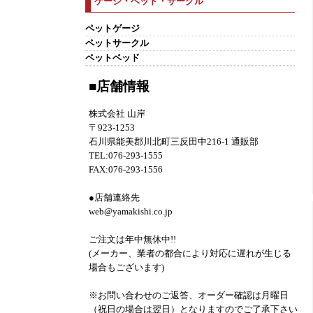
ゲージ・ベッド・サークル
ペットゲージ
ペットサークル
ペットベッド
■店舗情報
株式会社 山岸
〒923-1253
石川県能美郡川北町三反田中216-1 通販部
TEL:076-293-1555
FAX:076-293-1556
●店舗連絡先
web@yamakishi.co.jp
ご注文は年中無休中!!
(メーカー、業者の都合により対応に遅れが生じる
場合もございます)
※お問い合わせのご返答、オーダー確認は月曜日
（祝日の場合は翌日）となりますのでご了承下さい