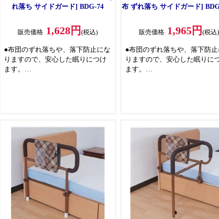
れ落ち サイドガード] BDG-74
布 ずれ落ち サイドガード] BDG-
1,628円
1,965円
販売価格
(税込)
販売価格
(税込
●布団のずれ落ちや、落下防止にな
●布団のずれ落ちや、落下防止
りますので、安心した眠りにつけ
りますので、安心した眠りに
ます。
ます。
●市販のマットレスの下に差し込む
●市販のマットレスの下に差し
だけなので、誰にでも簡単に取り
だけなので、誰にでも簡単に
付けられます。
付けられます。
●差込部分は折りたためますので、
●80.5cm～106cmまで伸縮可
不要な時は狭いスペースでも収納
で、お好みのサイズに調節で
しておくことができます。
す。
※ベッドのフレームとマットレス
●差込部分は折りたためますの
が一体となっているタイプには使
不要な時は狭いスペースでも
えません。
しておくことができます。
※ベッドのフレームとマット
が一体となっているタイプに
えません。