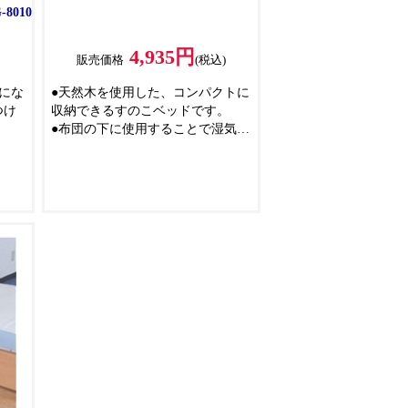
8010
4,935円
)
販売価格
(税込)
にな
●天然木を使用した、コンパクトに
つけ
収納できるすのこベッドです。
●布団の下に使用することで湿気を
込む
逃がし、布団をより快適にご使用
取り
頂ける商品です。
●コンパクトに収納できる、ロール
能なの
タイプです。
きま
で、
収納
レス
は使