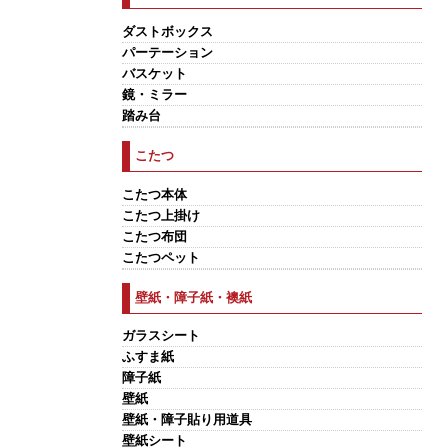
ダストボックス
パーテーション
バスケット
鏡・ミラー
踏み台
こたつ
こたつ本体
こたつ上掛け
こたつ布団
こたつペット
壁紙・障子紙・襖紙
ガラスシート
ふすま紙
障子紙
壁紙
壁紙・障子貼り用道具
壁紙シート