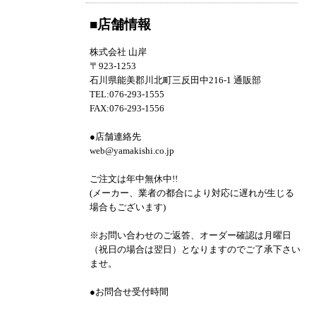
■店舗情報
株式会社 山岸
〒923-1253
石川県能美郡川北町三反田中216-1 通販部
TEL:076-293-1555
FAX:076-293-1556
●店舗連絡先
web@yamakishi.co.jp
ご注文は年中無休中!!
(メーカー、業者の都合により対応に遅れが生じる
場合もございます)
※お問い合わせのご返答、オーダー確認は月曜日
（祝日の場合は翌日）となりますのでご了承下さい
ませ。
●お問合せ受付時間