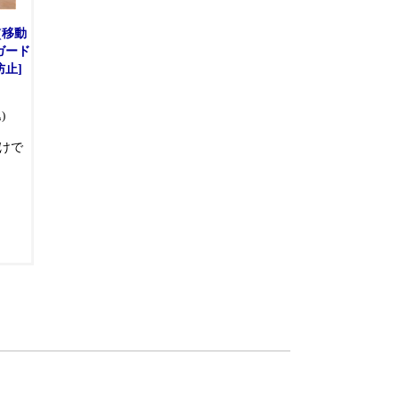
(移動
ガード
防止]
)
けで
を使
グ
片側
ケッ
便利