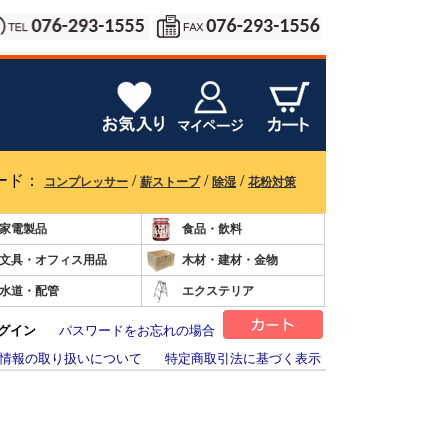
ード：
/
/
/
コンプレッサー
薪ストーブ
除湿
花粉対策
家電製品
食品・飲料
文具・オフィス用品
木材・建材・金物
水道・配管
エクステリア
グイン
パスワードをお忘れの場合
情報の取り扱いについて
特定商取引法に基づく表示