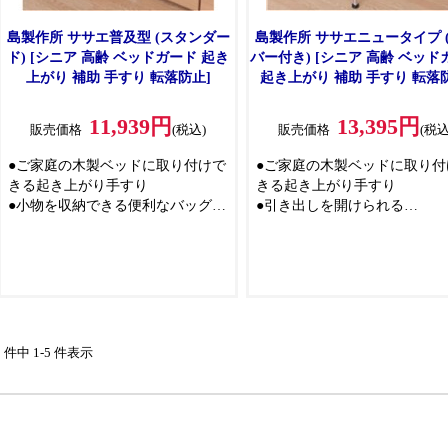
島製作所 ササエ普及型 (スタンダー
島製作所 ササエニュータイプ 
ド) [シニア 高齢 ベッドガード 起き
バー付き) [シニア 高齢 ベッド
上がり 補助 手すり 転落防止]
起き上がり 補助 手すり 転落
11,939円
13,395円
販売価格
(税込)
販売価格
(税込
●ご家庭の木製ベッドに取り付けで
●ご家庭の木製ベッドに取り付
きる起き上がり手すり
きる起き上がり手すり
●小物を収納できる便利なバッグ
●引き出しを開けられる
●片側に大ポケット1つ、もう片側
●ベッドに設置しても引き出し
に小ポケットとかぶせ付きポケッ
用することができます
トが付いています
●小物を収納できる便利なバッ
●就寝時に必要な小物の整理に便利
●片側に大ポケット1つ、もう
です
に小ポケットとかぶせ付きポ
トが付いています
●就寝時に必要な小物の整理に
5 件中 1-5 件表示
です