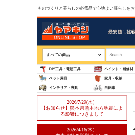
ものづくりと暮らしの必需品で心地よい暮らしをお
DIY工具・電動工具
ペイント・補修材
ペット用品
家具・収納
インテリア・寝具
自転車
2026/7/29(水）
【お知らせ】熊本県熊本地方地震によ
る影響につきまして
2026/4/16(木）