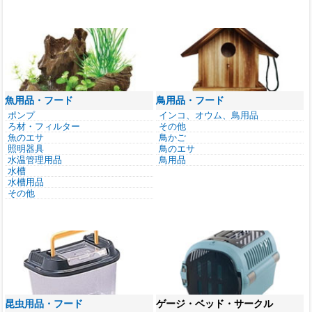
魚用品・フード
鳥用品・フード
ポンプ
インコ、オウム、鳥用品
ろ材・フィルター
その他
魚のエサ
鳥かご
照明器具
鳥のエサ
水温管理用品
鳥用品
水槽
水槽用品
その他
昆虫用品・フード
ゲージ・ベッド・サークル