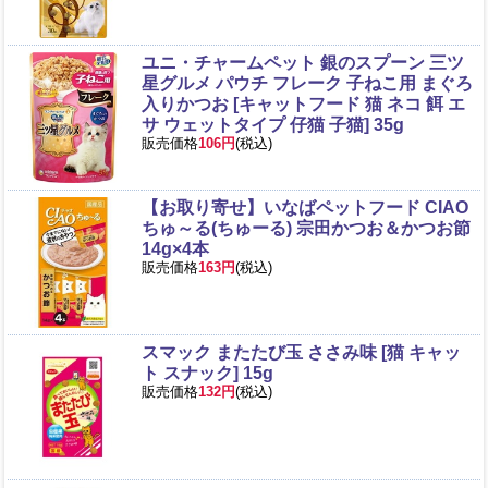
ユニ・チャームペット 銀のスプーン 三ツ
星グルメ パウチ フレーク 子ねこ用 まぐろ
入りかつお [キャットフード 猫 ネコ 餌 エ
サ ウェットタイプ 仔猫 子猫] 35g
販売価格
106円
(税込)
【お取り寄せ】いなばペットフード CIAO
ちゅ～る(ちゅーる) 宗田かつお＆かつお節
14g×4本
販売価格
163円
(税込)
スマック またたび玉 ささみ味 [猫 キャッ
ト スナック] 15g
販売価格
132円
(税込)