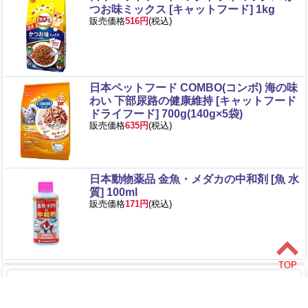
つお味ミックス [キャットフード] 1kg
販売価格
516円
(税込)
日本ペットフード COMBO(コンボ) 海の味
わい 下部尿路の健康維持 [キャットフード
ドライフード] 700g(140g×5袋)
販売価格
635円
(税込)
日本動物薬品 金魚・メダカの中和剤 [魚 水
質] 100ml
販売価格
171円
(税込)
関連カテゴリ