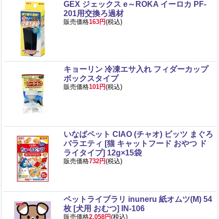
GEX ジェックス e～ROKA イーロカ PF-
201用交換ろ過材
販売価格
163円
(税込)
キョーリン 冷凍エサ入れ フィダーカップ
ボックスタイプ
販売価格
101円
(税込)
いなばペット CIAO (チャオ) ビッツ まぐろ
バラエティ [猫 キャットフード おやつ ド
ライタイプ] 12g×15袋
販売価格
732円
(税込)
ペットライブラリ inuneru 紙オムツ(M) 54
枚 [犬用 おむつ] IN-106
販売価格
2,058円
(税込)