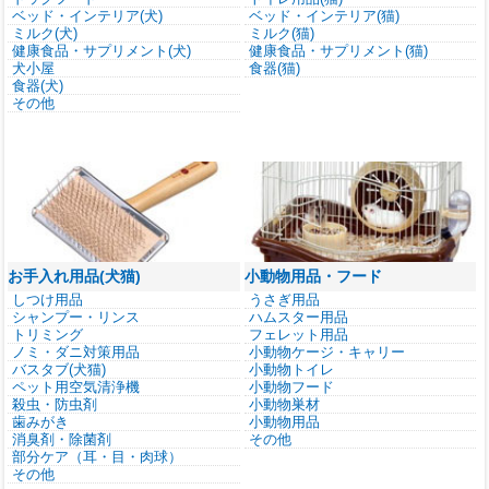
ベッド・インテリア(犬)
ベッド・インテリア(猫)
ミルク(犬)
ミルク(猫)
健康食品・サプリメント(犬)
健康食品・サプリメント(猫)
犬小屋
食器(猫)
食器(犬)
その他
お手入れ用品(犬猫)
小動物用品・フード
しつけ用品
うさぎ用品
シャンプー・リンス
ハムスター用品
トリミング
フェレット用品
ノミ・ダニ対策用品
小動物ケージ・キャリー
バスタブ(犬猫)
小動物トイレ
ペット用空気清浄機
小動物フード
殺虫・防虫剤
小動物巣材
歯みがき
小動物用品
消臭剤・除菌剤
その他
部分ケア（耳・目・肉球）
その他