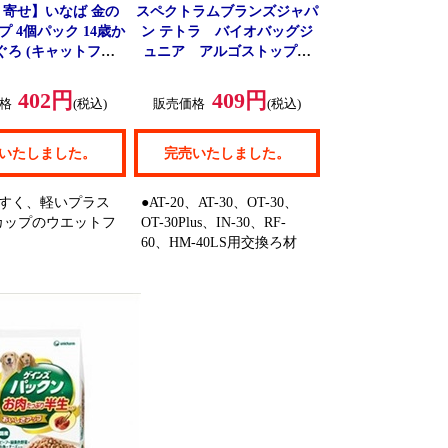
り寄せ】いなば 金の
スペクトラムブランズジャパ
 4個パック 14歳か
ン テトラ バイオバッグジ
ぐろ (キャットフー
ュニア アルゴストップ
のエサ) 70g×4
（交換ろ材）
402円
409円
格
(税込)
販売価格
(税込)
いたしました。
完売いたしました。
やすく、軽いプラス
●AT-20、AT-30、OT-30、
カップのウエットフ
OT-30Plus、IN-30、RF-
60、HM-40LS用交換ろ材
ろを食べやすいよう
くフレークしました
ゴ糖入り
産かつおの本格だし
ました