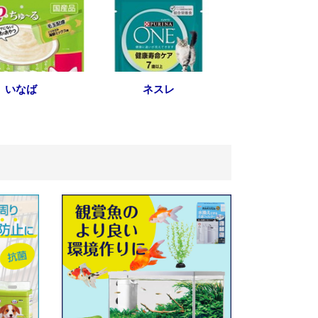
いなば
ネスレ