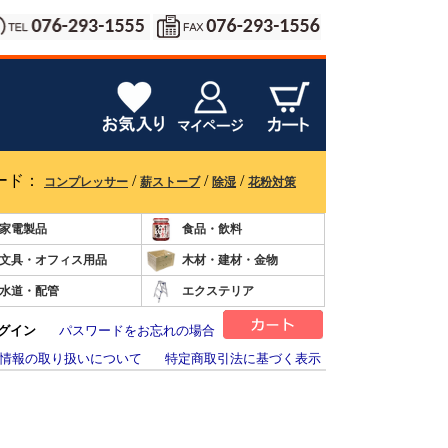
ード：
/
/
/
コンプレッサー
薪ストーブ
除湿
花粉対策
家電製品
食品・飲料
文具・オフィス用品
木材・建材・金物
水道・配管
エクステリア
グイン
パスワードをお忘れの場合
情報の取り扱いについて
特定商取引法に基づく表示