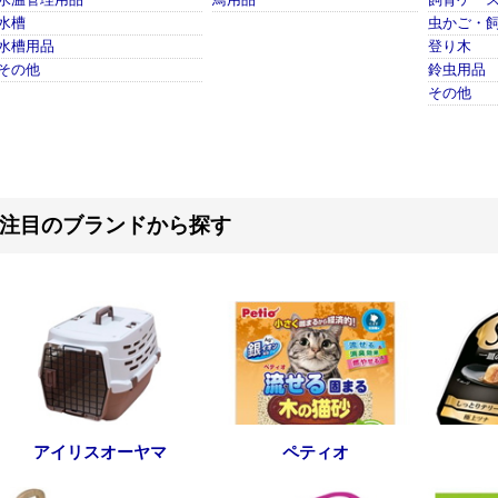
水温管理用品
鳥用品
飼育ケー
水槽
虫かご・
水槽用品
登り木
その他
鈴虫用品
その他
注目のブランドから探す
アイリスオーヤマ
ペティオ