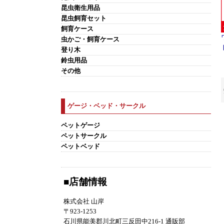
昆虫衛生用品
昆虫飼育セット
飼育ケース
虫かご・飼育ケース
登り木
鈴虫用品
その他
ゲージ・ベッド・サークル
ペットゲージ
ペットサークル
ペットベッド
■店舗情報
株式会社 山岸
〒923-1253
石川県能美郡川北町三反田中216-1 通販部