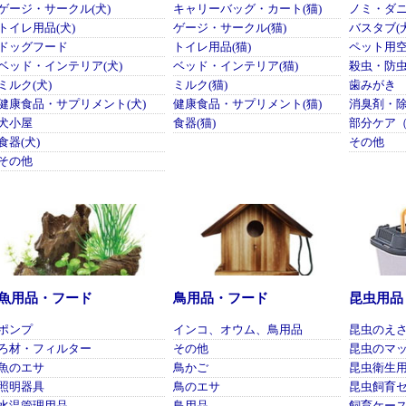
ゲージ・サークル(犬)
キャリーバッグ・カート(猫)
ノミ・ダ
トイレ用品(犬)
ゲージ・サークル(猫)
バスタブ(
ドッグフード
トイレ用品(猫)
ペット用
ベッド・インテリア(犬)
ベッド・インテリア(猫)
殺虫・防
ミルク(犬)
ミルク(猫)
歯みがき
健康食品・サプリメント(犬)
健康食品・サプリメント(猫)
消臭剤・
犬小屋
食器(猫)
部分ケア
食器(犬)
その他
その他
魚用品・フード
鳥用品・フード
昆虫用品
ポンプ
インコ、オウム、鳥用品
昆虫のえ
ろ材・フィルター
その他
昆虫のマ
魚のエサ
鳥かご
昆虫衛生
照明器具
鳥のエサ
昆虫飼育