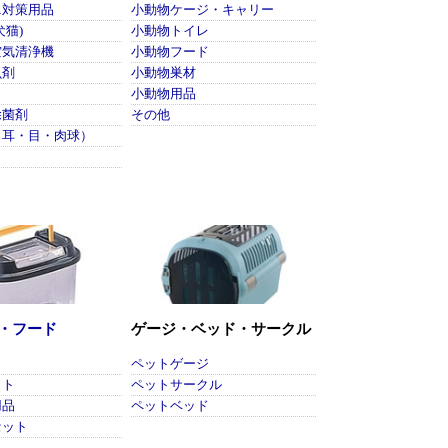
ニ対策用品
小動物ケージ・キャリー
犬猫)
小動物トイレ
空気清浄機
小動物フード
虫剤
小動物巣材
小動物用品
除菌剤
その他
（耳・目・肉球）
・フード
ゲージ・ベッド・サークル
さ
ペットゲージ
ット
ペットサークル
用品
ペットベッド
セット