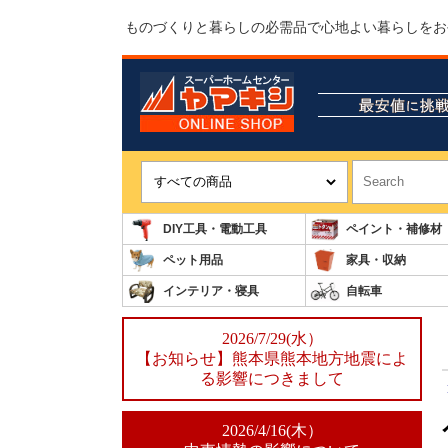
ものづくりと暮らしの必需品で心地よい暮らしをお
DIY工具・電動工具
ペイント・補修材
ペット用品
家具・収納
インテリア・寝具
自転車
2026/7/29(水）
【お知らせ】熊本県熊本地方地震によ
る影響につきまして
2026/4/16(木）