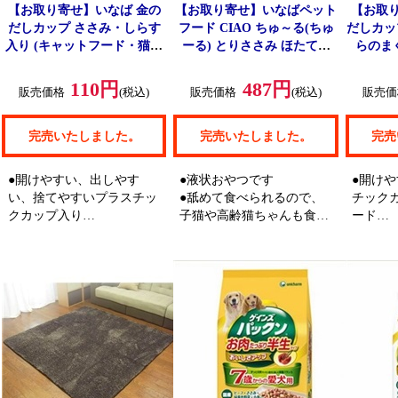
【お取り寄せ】いなば 金の
【お取り寄せ】いなばペット
【お取
だしカップ ささみ・しらす
フード CIAO ちゅ～る(ちゅ
だしカップ
入り (キャットフード・猫の
ーる) とりささみ ほたて味
らのま
エサ) 70g
(キャットフード・猫のエサ)
ド・猫
14g×10本
110円
487円
販売価格
(税込)
販売価格
(税込)
販売価
完売いたしました。
完売いたしました。
完売
●開けやすい、出しやす
●液状おやつです
●開け
い、捨てやすいプラスチッ
●舐めて食べられるので、
チック
クカップ入り
子猫や高齢猫ちゃんも食べ
ード
●ささみをベースに、焼津
やすいおやつです
●まぐ
産本格かつおだしを使用
●とりささみ ほたて味のち
に細か
●しらす入り
ゅ～る10本入り
●オリ
●焼津
を加え