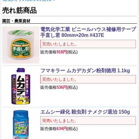
売れ筋商品
園芸・農業資材
電気化学工業 ビニールハウス補修用テープ
手直し君 80mm×20m #437E
完売いたしました。
販売価格
918円
(税込)
フマキラー ムカデカダン粉剤徳用 1.1kg
完売いたしました。
販売価格
536円
(税込)
エムシー緑化 殺虫剤 ナメクジ退治 150g
完売いたしました。
販売価格
634円
(税込)