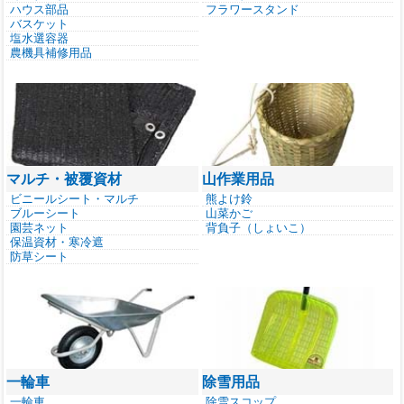
ハウス部品
フラワースタンド
バスケット
塩水選容器
農機具補修用品
マルチ・被覆資材
山作業用品
ビニールシート・マルチ
熊よけ鈴
ブルーシート
山菜かご
園芸ネット
背負子（しょいこ）
保温資材・寒冷遮
防草シート
一輪車
除雪用品
一輪車
除雪スコップ