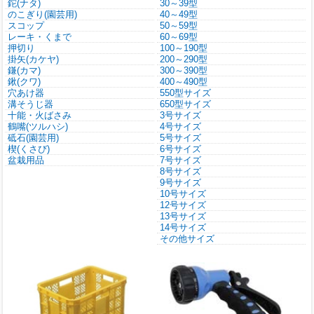
鉈(ナタ)
30～39型
のこぎり(園芸用)
40～49型
スコップ
50～59型
レーキ・くまで
60～69型
押切り
100～190型
掛矢(カケヤ)
200～290型
鎌(カマ)
300～390型
鍬(クワ)
400～490型
穴あけ器
550型サイズ
溝そうじ器
650型サイズ
十能・火ばさみ
3号サイズ
鶴嘴(ツルハシ)
4号サイズ
砥石(園芸用)
5号サイズ
楔(くさび)
6号サイズ
盆栽用品
7号サイズ
8号サイズ
9号サイズ
10号サイズ
12号サイズ
13号サイズ
14号サイズ
その他サイズ