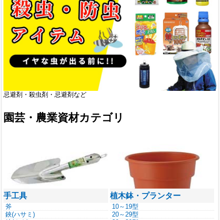
忌避剤・殺虫剤・忌避剤など
園芸・農業資材カテゴリ
手工具
植木鉢・プランター
斧
10～19型
鋏(ハサミ)
20～29型