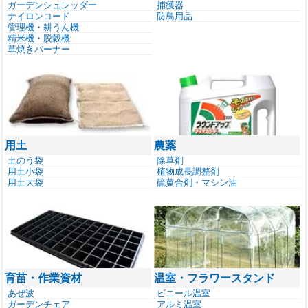
ガーデンシュレッダー
捕獲器
ナイロンコード
防鳥用品
管理機・耕うん機
精米機・脱穀機
草焼きバーナー
用土
農薬
土のう袋
除草剤
用土小袋
植物成長調整剤
用土大袋
硫黄合剤・マシン油
育苗・作業資材
温室・フラワースタンド
あぜ波
ビニール温室
ガーデンチェア
アルミ温室