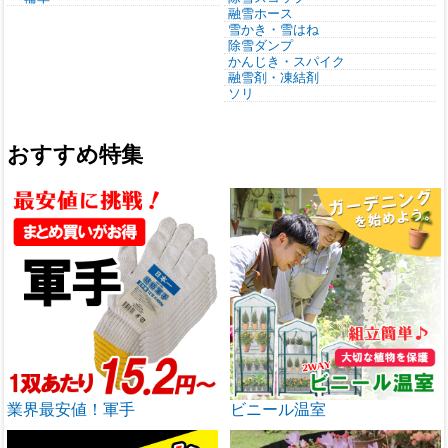
融雪ホース
雪かき・雪はね
除雪ダンプ
かんじき・スパイク
融雪剤・凍結剤
ソリ
おすすめ特集
業界最安値！軍手
ビニール温室