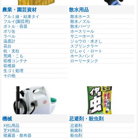
農業・園芸資材
散水用品
アルミ線・結束タイ
散水ホース
フルイ(園芸用)
散水ノズル
ボトル・容器
散水パーツ
ポリ缶
ホースリール
ラベル
サニーホース
温度計
ジョウロ・水さし
花台
スプリンクラー
杭・支柱
ひしゃく・ロート
荒縄・こも
ホースバンド
収穫コンテナ
ローリータンク
収穫袋
生ゴミ処理
その他
機械
忌避剤・殺虫剤
刈払用品
忌避剤
芝刈用品
殺菌剤
噴霧器・散布器
殺虫剤