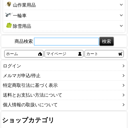
保温資材・寒冷遮
盆栽用品
ビニール温室
山作業用品
ハウス部品
6号サイズ
防草シート
アルミ温室
バスケット
7号サイズ
熊よけ鈴
一輪車
フラワースタンド
塩水選容器
8号サイズ
山菜かご
一輪車
農機具補修用品
9号サイズ
除雪用品
背負子（しょいこ）
10号サイズ
除雪スコップ
12号サイズ
商品検索
融雪ホース
13号サイズ
雪かき・雪はね
14号サイズ
ホーム
マイページ
カート
除雪ダンプ
その他サイズ
かんじき・スパイク
ログイン
融雪剤・凍結剤
ソリ
メルマガ申込/停止
特定商取引法に基づく表示
送料とお支払い方法について
個人情報の取扱いについて
ショップカテゴリ