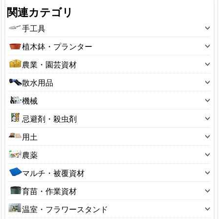
関連カテゴリ
手工具
斧
植木鉢・プランター
鋏(ハサミ)
10～19型
農業・園芸資材
鉈(ナタ)
20～29型
のこぎり(園芸用)
アルミ線・結束タイ
散水用品
30～39型
スコップ
フルイ(園芸用)
40～49型
散水ホース
レーキ・くまで
機械
ボトル・容器
50～59型
散水ノズル
押切り
ポリ缶
刈払用品
60～69型
忌避剤・殺虫剤
散水パーツ
掛矢(カケヤ)
ラベル
芝刈用品
100～190型
ホースリール
鎌(カマ)
忌避剤
温度計
用土
噴霧器・散布器
200～290型
サニーホース
鍬(クワ)
殺菌剤
花台
ガーデンシュレッダー
300～390型
土のう袋
ジョウロ・水さし
農薬
穴あけ器
殺虫剤
杭・支柱
ナイロンコード
400～490型
用土小袋
スプリンクラー
溝そうじ器
捕獲器
荒縄・こも
除草剤
管理機・耕うん機
マルチ・被覆資材
550型サイズ
用土大袋
ひしゃく・ロート
十能・火ばさみ
防鳥用品
収穫コンテナ
植物成長調整剤
精米機・脱穀機
650型サイズ
ホースバンド
ビニールシート・マルチ
鶴嘴(ツルハシ)
育苗・作業資材
収穫袋
硫黄合剤・マシン油
草焼きバーナー
3号サイズ
ローリータンク
ブルーシート
砥石(園芸用)
生ゴミ処理
あぜ波
4号サイズ
温室・フラワースタンド
園芸ネット
楔(くさび)
その他
ガーデンチェア
5号サイズ