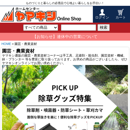
ものづくりと暮らしの必需品で心地よい暮らしをお手伝い！
ログイン
カート
検索
【お知らせ】連休中の営業について
HOME
> 園芸・農業資材
園芸・農業資材
ヤマキシ通販の園芸・農業資材コーナーは手工具、忌避剤・殺虫剤、園芸資材・機械、
鉢・プランター 等を豊富に取り扱っております。お求めの商品がございましたら、ぜひ
ヤマキシオンラインでお買い求めください。