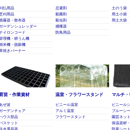
刈払用品
忌避剤
土のう袋
芝刈用品
殺菌剤
用土小袋
噴霧器・散布器
殺虫剤
用土大袋
ガーデンシュレッダー
捕獲器
ナイロンコード
防鳥用品
管理機・耕うん機
精米機・脱穀機
草焼きバーナー
育苗・作業資材
温室・フラワースタンド
マルチ・
あぜ波
ビニール温室
ビニール
ガーデンチェア
アルミ温室
ブルーシ
ハウス部品
フラワースタンド
園芸ネッ
バスケット
保温資材
塩水選容器
防草シー