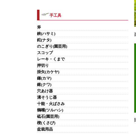
手工具
斧
鋏(ハサミ)
鉈(ナタ)
のこぎり(園芸用)
スコップ
レーキ・くまで
押切り
掛矢(カケヤ)
鎌(カマ)
鍬(クワ)
穴あけ器
溝そうじ器
十能・火ばさみ
鶴嘴(ツルハシ)
砥石(園芸用)
楔(くさび)
盆栽用品