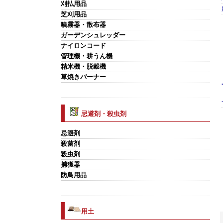
刈払用品
芝刈用品
噴霧器・散布器
ガーデンシュレッダー
ナイロンコード
管理機・耕うん機
精米機・脱穀機
草焼きバーナー
忌避剤・殺虫剤
忌避剤
殺菌剤
殺虫剤
捕獲器
防鳥用品
用土