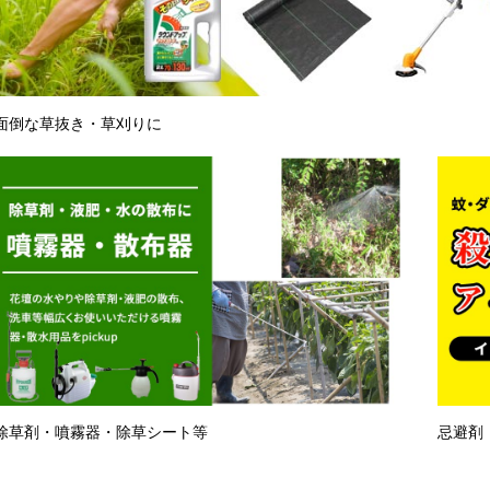
面倒な草抜き・草刈りに
除草剤・噴霧器・除草シート等
忌避剤