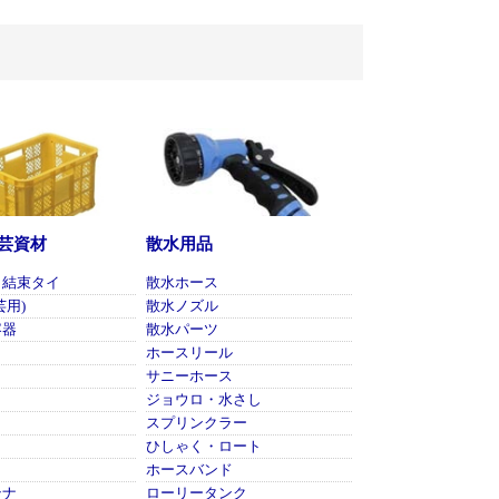
芸資材
散水用品
・結束タイ
散水ホース
芸用)
散水ノズル
容器
散水パーツ
ホースリール
サニーホース
ジョウロ・水さし
スプリンクラー
ひしゃく・ロート
も
ホースバンド
テナ
ローリータンク