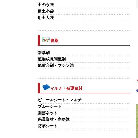
土のう袋
用土小袋
用土大袋
農薬
除草剤
植物成長調整剤
硫黄合剤・マシン油
マルチ・被覆資材
ビニールシート・マルチ
ブルーシート
園芸ネット
保温資材・寒冷遮
防草シート