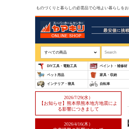
ものづくりと暮らしの必需品で心地よい暮らしをお
DIY工具・電動工具
ペイント・補修材
ペット用品
家具・収納
インテリア・寝具
自転車
2026/7/29(水）
【お知らせ】熊本県熊本地方地震によ
る影響につきまして
2026/4/16(木）