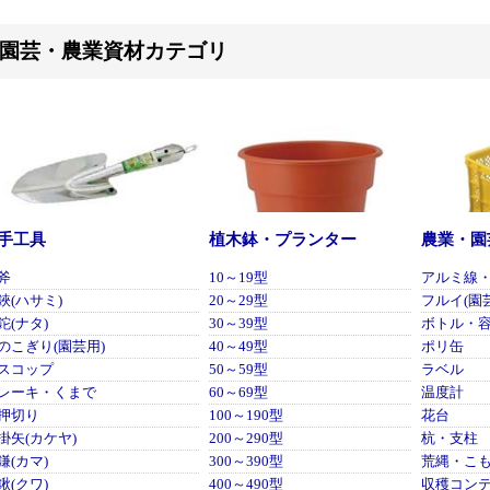
園芸・農業資材カテゴリ
手工具
植木鉢・プランター
農業・園
斧
10～19型
アルミ線
鋏(ハサミ)
20～29型
フルイ(園
鉈(ナタ)
30～39型
ボトル・
のこぎり(園芸用)
40～49型
ポリ缶
スコップ
50～59型
ラベル
レーキ・くまで
60～69型
温度計
押切り
100～190型
花台
掛矢(カケヤ)
200～290型
杭・支柱
鎌(カマ)
300～390型
荒縄・こ
鍬(クワ)
400～490型
収穫コン