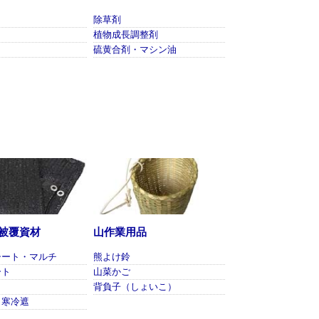
除草剤
植物成長調整剤
硫黄合剤・マシン油
被覆資材
山作業用品
シート・マルチ
熊よけ鈴
ート
山菜かご
ト
背負子（しょいこ）
・寒冷遮
ト