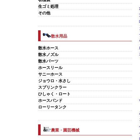
生ゴミ処理
その他
散水用品
散水ホース
散水ノズル
散水パーツ
ホースリール
サニーホース
ジョウロ・水さし
スプリンクラー
ひしゃく・ロート
ホースバンド
ローリータンク
農業・園芸機械