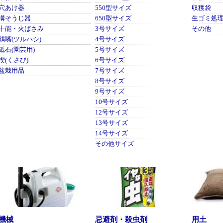
穴あけ器
550型サイズ
収穫袋
溝そうじ器
650型サイズ
生ゴミ処
十能・火ばさみ
3号サイズ
その他
鶴嘴(ツルハシ)
4号サイズ
砥石(園芸用)
5号サイズ
楔(くさび)
6号サイズ
盆栽用品
7号サイズ
8号サイズ
9号サイズ
10号サイズ
12号サイズ
13号サイズ
14号サイズ
その他サイズ
機械
忌避剤・殺虫剤
用土