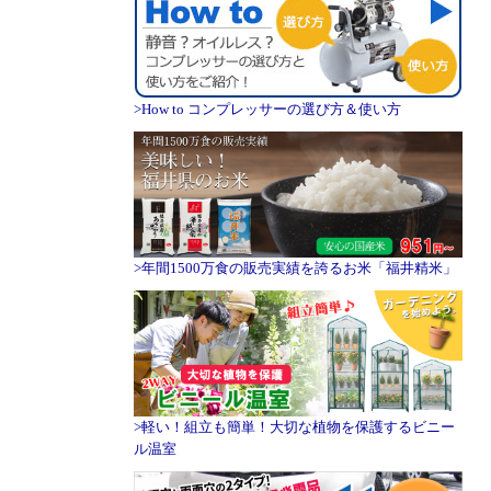
>How to コンプレッサーの選び方＆使い方
>年間1500万食の販売実績を誇るお米「福井精米」
>軽い！組立も簡単！大切な植物を保護するビニー
ル温室