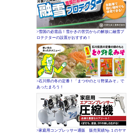
>雪国の必需品！雪かきの苦労からの解放に融雪プ
ロテクターの設置がおすすめ！
>石川県の冬の定番！「まつやのとり野菜みそ」で
あったまろう！
>家庭用コンプレッサー通販 販売実績Np.１のヤマ