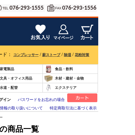
ード：
/
/
/
コンプレッサー
薪ストーブ
除湿
花粉対策
家電製品
食品・飲料
文具・オフィス用品
木材・建材・金物
水道・配管
エクステリア
グイン
パスワードをお忘れの場合
情報の取り扱いについて
特定商取引法に基づく表示
ー
販の商品一覧