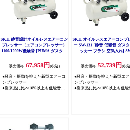
SK11 静音設計オイルレスエアーコン
SK11 オイルレスエアーコンプ
プレッサー（エアコンプレッサー）
ー SW-131 [静音 低騒音 ダス
1100/1200W低騒音 [PUMA ダスター
ッカー ブラシ 空気入れ] SW
タッカー 空気入れ] [SW-L30L、PF-
L25MPF-01 エアコンプレッサー
01SW-23130L] 【〇】
700W 【○】
67,958円
52,739円
販売価格
(税込)
販売価格
(税込
●騒音・振動を抑えた新型エアーコ
●騒音・振動を抑えた新型エア
ンプレッサー
ンプレッサー
●従来品に比べ10%以上も低騒音で
●従来品に比べ10%以上も低騒
作業環境が改善できます
作業環境が改善できます
●従来比80%アップのハイブローワ
●従来比80%アップのハイブロ
ンタッチソケット採用で効率よく
ンタッチソケット採用で効率
作業ができます
作業ができます
●最高圧力1.0MPaでパワフルな作業
●最高圧力1.0MPaでパワフル
もこなせます
もこなせます
●オイル式に比べクリーンなエアー
●オイル式に比べクリーンなエ