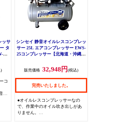
レッサ
シンセイ 静音オイルレスコンプレッ
ター タ
サー 25L エアコンプレッサー EWS-
-
25コンプレッサー【北海道・沖縄・
 25L
離島配送不可】 【C】【代引不可】
【〇】
32,948円
)
販売価格
(税込)
ーコ
完売いたしました。
音で
●オイルレスコンプレッサーなの
ーワ
で、作業中のオイル吹き出しがあ
よく
りません。
●クリーンなエアーを必要とする作
な作業
業に適したエアーコンプレッサー
で、農作業にももってこいです。
アー
●騒音レベルは68デシベルです。