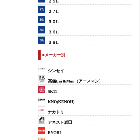
２５L
２７L
３０L
３６L
３８L
■メーカー別
シンセイ
高儀EarthMan（アースマン）
SK11
KNO(KENOH)
ナカトミ
アネスト岩田
RYOBI