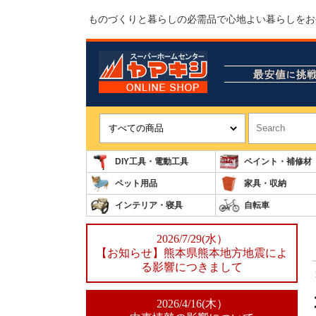
ものづくりと暮らしの必需品で心地よい暮らしをお
DIY工具・電動工具
ペイント・補修材
ペット用品
家具・収納
インテリア・寝具
自転車
2026/7/29(水）
【お知らせ】熊本県熊本地方地震によ
る影響につきまして
2026/4/16(木）