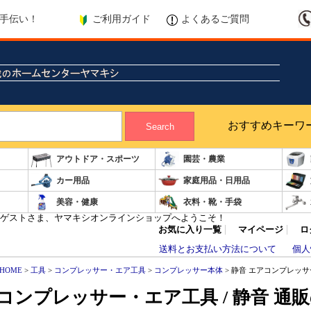
ご利用ガイド
よくあるご質問
手伝い！
おすすめキーワ
Search
アウトドア・スポーツ
園芸・農業
カー用品
家庭用品・日用品
美容・健康
衣料・靴・手袋
ゲストさま、ヤマキシオンラインショップへようこそ！
お気に入り一覧
マイページ
ロ
送料とお支払い方法について
個人
HOME
>
工具
>
コンプレッサー・エア工具
>
コンプレッサー本体
> 静音 エアコンプレッサ
コンプレッサー・エア工具 / 静音 通