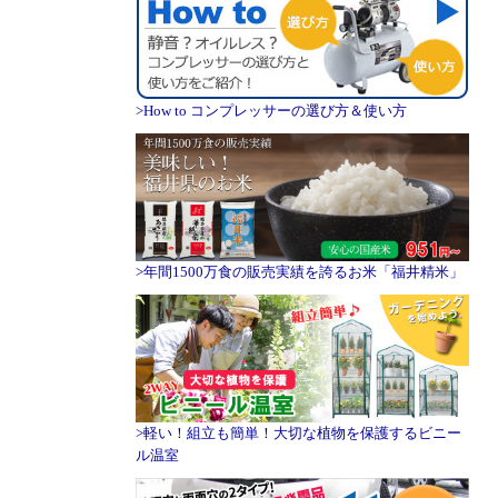
>How to コンプレッサーの選び方＆使い方
>年間1500万食の販売実績を誇るお米「福井精米」
>軽い！組立も簡単！大切な植物を保護するビニー
ル温室