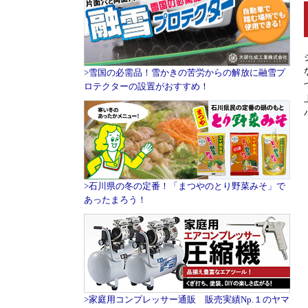
>雪国の必需品！雪かきの苦労からの解放に融雪プ
ロテクターの設置がおすすめ！
>石川県の冬の定番！「まつやのとり野菜みそ」で
あったまろう！
>家庭用コンプレッサー通販 販売実績Np.１のヤマ