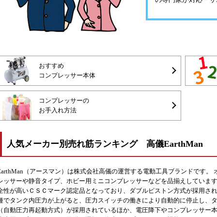
おすすめ
コンプレッサー本体
コンプレッサーの
お手入れ方法
人気メーカー別売れ筋ランキング 高儀EarthMan
EarthMan（アースマン）は株式会社高儀の運営する電動工具ブランドです
レッサーや静音タイプ、ホビー用ミニコンプレッサーなどを品揃えしています。 特に
全性が高いＣＳＣマーク認定品となっており、ダブルピストン方式が採用され
種でタンク内圧力が上がると、圧力スイッチの働きにより自動的に停止し、
（自動圧力再起動方式）が採用されているほか、電圧降下やコンプレッサー本