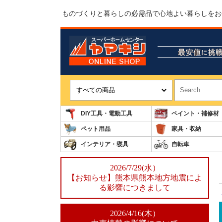
ものづくりと暮らしの必需品で心地よい暮らしをお
DIY工具・電動工具
ペイント・補修材
ペット用品
家具・収納
インテリア・寝具
自転車
2026/7/29(水）
【お知らせ】熊本県熊本地方地震によ
る影響につきまして
2026/4/16(木）