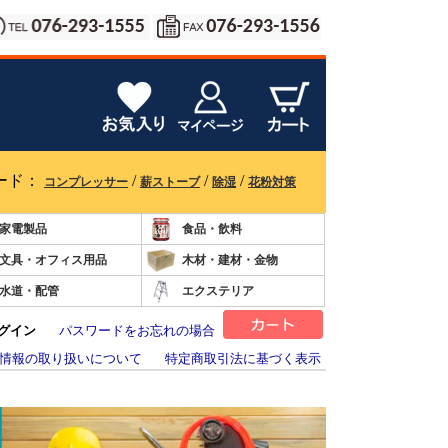
ード：
/
/
/
コンプレッサー
薪ストーブ
除湿
花粉対策
家電製品
食品・飲料
文具・オフィス用品
木材・建材・金物
水道・配管
エクステリア
グイン
パスワードをお忘れの場合
情報の取り扱いについて
特定商取引法に基づく表示