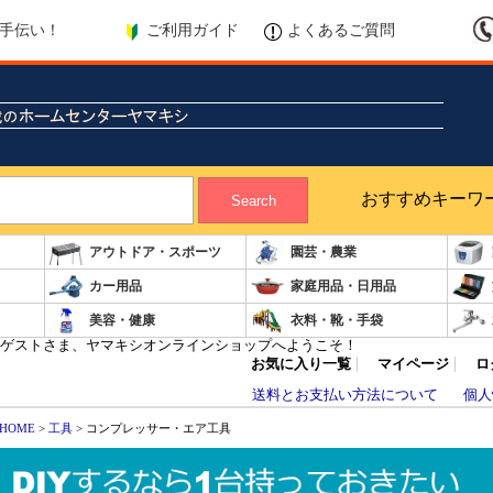
ご利用ガイド
よくあるご質問
手伝い！
おすすめキーワ
Search
アウトドア・スポーツ
園芸・農業
カー用品
家庭用品・日用品
美容・健康
衣料・靴・手袋
ゲストさま、ヤマキシオンラインショップへようこそ！
お気に入り一覧
マイページ
ロ
送料とお支払い方法について
個人
HOME
>
工具
> コンプレッサー・エア工具