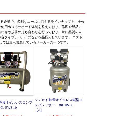
いる企業で、多彩なニーズに応えるラインナップを、十分
ご使用出来るサポート体制を整えており、修理や部品に
合わせや規格の打ち合わせを行っており、常に品質の向
静音タイプ、ベルト式などを品揃えしています。 コスト
としては最も普及しているメーカーの一つです。
シンセイ 静音オイルレス縦型コ
 静音オイルレスコンプ
ンプレッサー 38L HS-38
L EWS-10
【○】