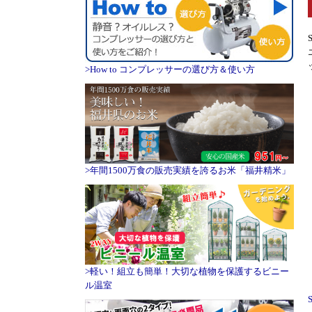
>How to コンプレッサーの選び方＆使い方
>年間1500万食の販売実績を誇るお米「福井精米」
>軽い！組立も簡単！大切な植物を保護するビニー
ル温室