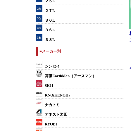
２５L
２７L
３０L
３６L
３８L
■メーカー別
シンセイ
高儀EarthMan（アースマン）
SK11
KNO(KENOH)
ナカトミ
アネスト岩田
RYOBI