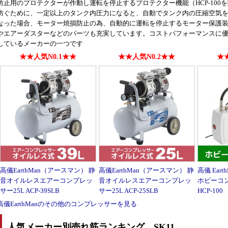
防止用のプロテクターが作動し運転を停止するプロテクター機能（HCP-10
防ぐために、一定以上のタンク内圧力になると、自動でタンク内の圧縮空気を排
なった場合、モーター焼損防止の為、自動的に運転を停止するモーター保護装
やエアーダスターなどのパーツも充実しています。コストパフォーマンスに優
しているメーカーの一つです
★★人気N0.1★★
★★人気N0.2★★
★★
高儀EarthMan（アースマン） 静
高儀EarthMan（アースマン） 静
高儀 Ear
音オイルレスエアーコンプレッ
音オイルレスエアーコンプレッ
ホビーコ
サー25L ACP-39SLB
サー25L ACP-25SLB
HCP-100
高儀EarthManのその他のコンプレッサーを見る
人気メーカー別売れ筋ランキング SK11