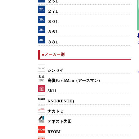
２５L
２７L
３０L
３６L
３８L
■メーカー別
シンセイ
高儀EarthMan（アースマン）
SK11
KNO(KENOH)
ナカトミ
アネスト岩田
RYOBI