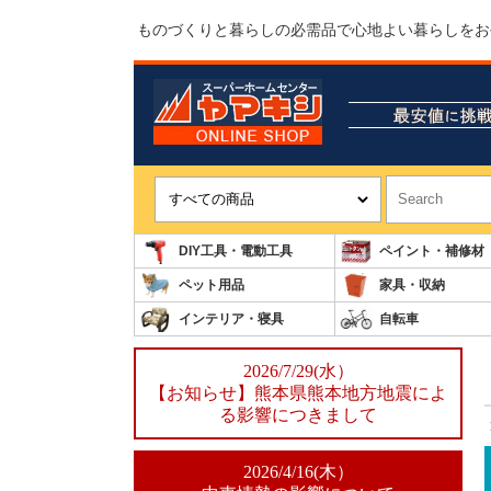
ものづくりと暮らしの必需品で心地よい暮らしをお
DIY工具・電動工具
ペイント・補修材
ペット用品
家具・収納
インテリア・寝具
自転車
2026/7/29(水）
【お知らせ】熊本県熊本地方地震によ
る影響につきまして
2026/4/16(木）