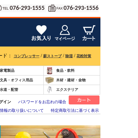
ード：
/
/
/
コンプレッサー
薪ストーブ
除湿
花粉対策
家電製品
食品・飲料
文具・オフィス用品
木材・建材・金物
水道・配管
エクステリア
グイン
パスワードをお忘れの場合
情報の取り扱いについて
特定商取引法に基づく表示