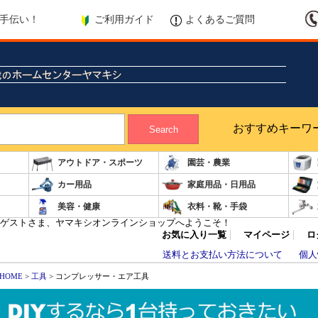
ご利用ガイド
よくあるご質問
手伝い！
おすすめキーワ
Search
アウトドア・スポーツ
園芸・農業
カー用品
家庭用品・日用品
美容・健康
衣料・靴・手袋
ゲストさま、ヤマキシオンラインショップへようこそ！
お気に入り一覧
マイページ
ロ
送料とお支払い方法について
個人
HOME
>
工具
> コンプレッサー・エア工具