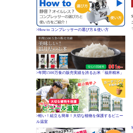
>How to コンプレッサーの選び方＆使い方
>年間1500万食の販売実績を誇るお米「福井精米」
>軽い！組立も簡単！大切な植物を保護するビニー
ル温室