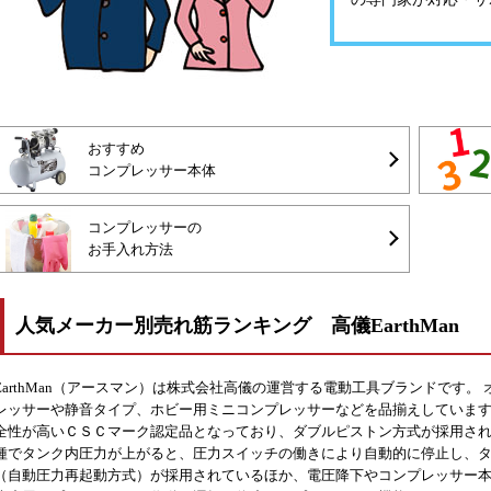
おすすめ
コンプレッサー本体
コンプレッサーの
お手入れ方法
人気メーカー別売れ筋ランキング 高儀EarthMan
EarthMan（アースマン）は株式会社高儀の運営する電動工具ブランドです
レッサーや静音タイプ、ホビー用ミニコンプレッサーなどを品揃えしています。 特に
全性が高いＣＳＣマーク認定品となっており、ダブルピストン方式が採用され
種でタンク内圧力が上がると、圧力スイッチの働きにより自動的に停止し、
（自動圧力再起動方式）が採用されているほか、電圧降下やコンプレッサー本