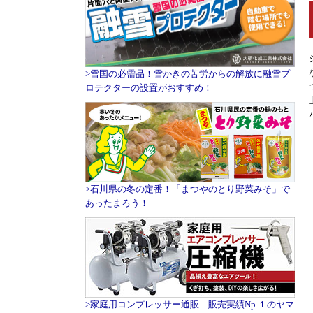
>雪国の必需品！雪かきの苦労からの解放に融雪プ
ロテクターの設置がおすすめ！
>石川県の冬の定番！「まつやのとり野菜みそ」で
あったまろう！
>家庭用コンプレッサー通販 販売実績Np.１のヤマ