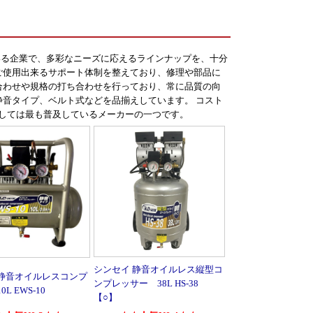
いる企業で、多彩なニーズに応えるラインナップを、十分
ご使用出来るサポート体制を整えており、修理や部品に
合わせや規格の打ち合わせを行っており、常に品質の向
静音タイプ、ベルト式などを品揃えしています。 コスト
としては最も普及しているメーカーの一つです。
シンセイ 静音オイルレス縦型コ
 静音オイルレスコンプ
ンプレッサー 38L HS-38
L EWS-10
【○】