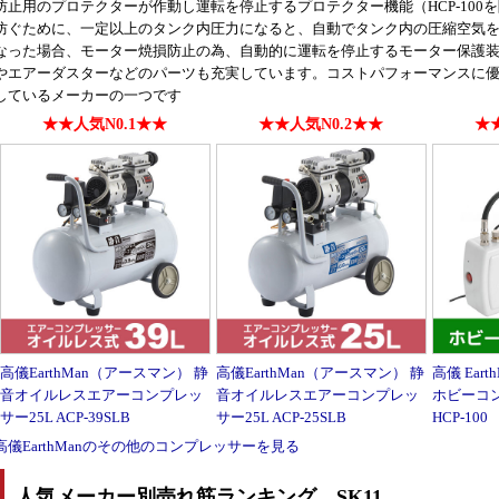
防止用のプロテクターが作動し運転を停止するプロテクター機能（HCP-10
防ぐために、一定以上のタンク内圧力になると、自動でタンク内の圧縮空気を排
なった場合、モーター焼損防止の為、自動的に運転を停止するモーター保護装
やエアーダスターなどのパーツも充実しています。コストパフォーマンスに優
しているメーカーの一つです
★★人気N0.1★★
★★人気N0.2★★
★★
高儀EarthMan（アースマン） 静
高儀EarthMan（アースマン） 静
高儀 Ear
音オイルレスエアーコンプレッ
音オイルレスエアーコンプレッ
ホビーコ
サー25L ACP-39SLB
サー25L ACP-25SLB
HCP-100
高儀EarthManのその他のコンプレッサーを見る
人気メーカー別売れ筋ランキング SK11