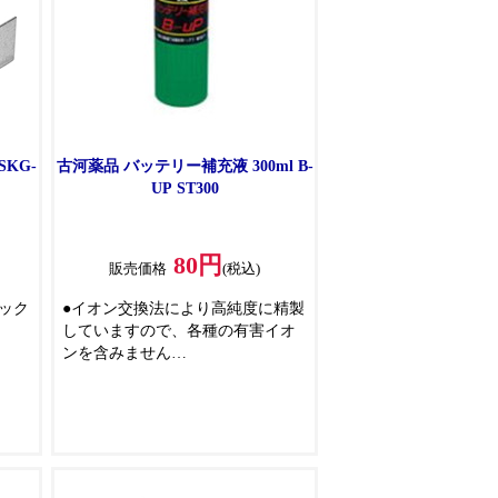
KG-
古河薬品 バッテリー補充液 300ml B-
UP ST300
80円
販売価格
(税込)
ック
●イオン交換法により高純度に精製
していますので、各種の有害イオ
ンを含みません
を取
●電池工業会規格(SO404)適合の優
でき
れた製品です