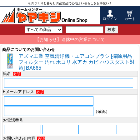
ものづくりと暮らしの必需品で心地よい暮らしをお手伝い！
ログイン
カート
検索
【お知らせ】連休中の営業について
商品についてのお問い合わせ
アズマ工業 空気清浄機・エアコンブラシ [掃除用品
フィルター 汚れ ホコリ 水アカ カビ ハウスダスト対
策] BA665
氏名
必須
Eメールアドレス
必須
（確認）
お電話番号
-
-
お問い合わせ内容
必須