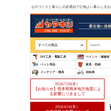
ものづくりと暮らしの必需品で心地よい暮らしをお
DIY工具・電動工具
ペイント・補修材
ペット用品
家具・収納
インテリア・寝具
自転車
2026/7/29(水）
【お知らせ】熊本県熊本地方地震によ
る影響につきまして
2026/4/16(木）