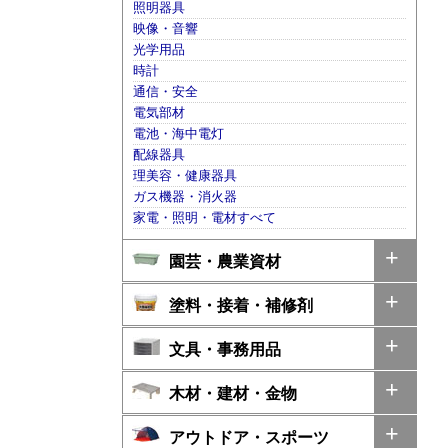
照明器具
映像・音響
光学用品
時計
通信・安全
電気部材
電池・海中電灯
配線器具
理美容・健康器具
ガス機器・消火器
家電・照明・電材すべて
園芸・農業資材
塗料・接着・補修剤
文具・事務用品
木材・建材・金物
アウトドア・スポーツ