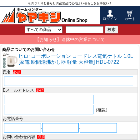
ものづくりと暮らしの必需品で心地よい暮らしをお手伝い！
ログイン
カート
検索
【お知らせ】連休中の営業について
商品についてのお問い合わせ
ヒロ･コーポレーション コードレス電気ケトル 1.0L
[家電 瞬間湯沸かし器 軽量 大容量] HDL-0722
氏名
必須
Eメールアドレス
必須
（確認）
お電話番号
-
-
お問い合わせ内容
必須