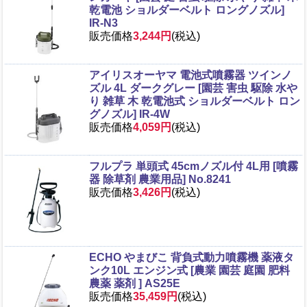
乾電池 ショルダーベルト ロングノズル]
IR-N3
販売価格
3,244円
(税込)
アイリスオーヤマ 電池式噴霧器 ツインノ
ズル 4L ダークグレー [園芸 害虫 駆除 水や
り 雑草 木 乾電池式 ショルダーベルト ロン
グノズル] IR-4W
販売価格
4,059円
(税込)
フルプラ 単頭式 45cmノズル付 4L用 [噴霧
器 除草剤 農業用品] No.8241
販売価格
3,426円
(税込)
ECHO やまびこ 背負式動力噴霧機 薬液タ
ンク10L エンジン式 [農業 園芸 庭園 肥料
農薬 薬剤 ] AS25E
販売価格
35,459円
(税込)