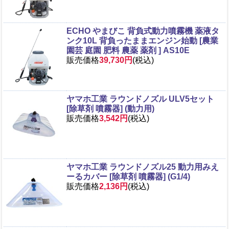
ECHO やまびこ 背負式動力噴霧機 薬液タ
ンク10L 背負ったままエンジン始動 [農業
園芸 庭園 肥料 農薬 薬剤 ] AS10E
販売価格
39,730円
(税込)
ヤマホ工業 ラウンドノズル ULV5セット
[除草剤 噴霧器] (動力用)
販売価格
3,542円
(税込)
ヤマホ工業 ラウンドノズル25 動力用みえ
ーるカバー [除草剤 噴霧器] (G1/4)
販売価格
2,136円
(税込)