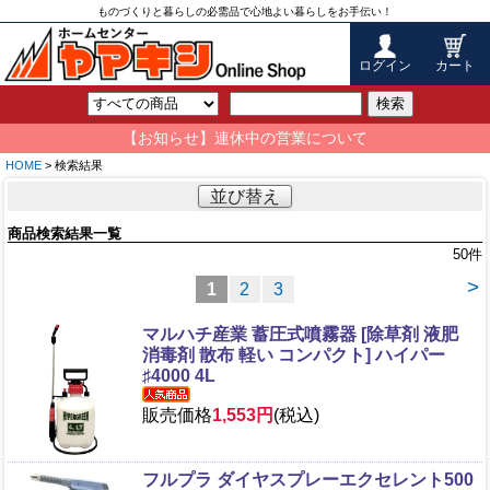
ものづくりと暮らしの必需品で心地よい暮らしをお手伝い！
ログイン
カート
検索
【お知らせ】連休中の営業について
HOME
> 検索結果
並び替え
商品検索結果一覧
50
件
>
1
2
3
マルハチ産業 蓄圧式噴霧器 [除草剤 液肥
消毒剤 散布 軽い コンパクト] ハイパー
♯4000 4L
販売価格
1,553円
(税込)
フルプラ ダイヤスプレーエクセレント500