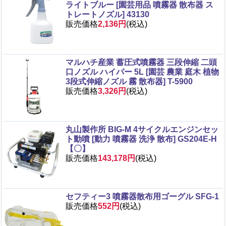
ライトブルー [園芸用品 噴霧器 散布器 ス
トレートノズル] 43130
販売価格
2,136円
(税込)
マルハチ産業 蓄圧式噴霧器 三段伸縮 二頭
口ノズル ハイパー 5L [園芸 農業 庭木 植物
3段式伸縮ノズル 霧 散布器] T-5900
販売価格
3,326円
(税込)
丸山製作所 BIG-M 4サイクルエンジンセッ
ト動噴 [動力 噴霧器 洗浄 散布] GS204E-H
【〇】
販売価格
143,178円
(税込)
セフティー3 噴霧器散布用ゴーグル SFG-1
販売価格
552円
(税込)