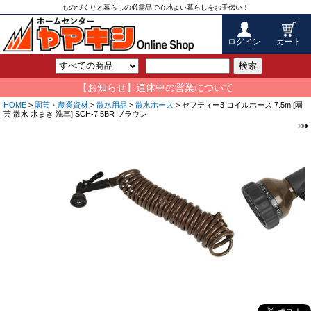
ものづくりと暮らしの必需品で心地よい暮らしをお手伝い！
ログイン
カート
検索
【お知らせ】連休中の営業について
HOME
>
園芸・農業資材
>
散水用品
>
散水ホース
> セフティー3 コイルホース 7.5m [園
芸 散水 水まき 洗車] SCH-7.5BR ブラウン