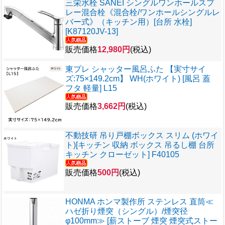
三栄水栓 SANEI シングルワンホールスプ
レー混合栓《混合栓/ワンホールシングルレ
バー式》（キッチン用）[台所 水栓]
[K87120JV-13]
販売価格
12,980円
(税込)
東プレ シャッター風呂ふた 【実寸サイ
ズ:75×149.2cm】 WH(ホワイト) [風呂 蓋
フタ 軽量] L15
販売価格
3,662円
(税込)
不動技研 吊り戸棚ボックス スリム (ホワイ
ト)[キッチン 収納 ボックス 吊るし棚 台所
キッチン クローゼット] F40105
販売価格
500円
(税込)
HONMA ホンマ製作所 ステンレス 直筒≪
ハゼ折り煙突（シングル）/煙突径
φ100mm≫ [薪ストーブ 煙突 煙突式ストー