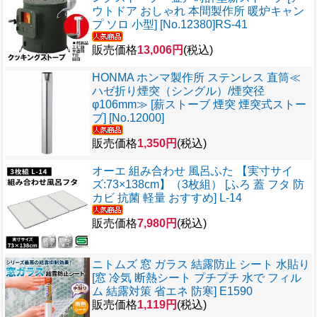
ウトドア おしゃれ 本間製作所 暖炉キャン
プ ソロ 小型] [No.12380]RS-41
販売価格
13,006円
(税込)
HONMA ホンマ製作所 ステンレス 直筒≪
ハゼ折り煙突（シングル）/煙突径
φ106mm≫ [薪ストーブ 煙突 煙突式ストー
ブ] [No.12000]
販売価格
1,350円
(税込)
オーエ 組み合わせ 風呂ふた 【実寸サイ
ズ:73×138cm】（3枚組） [ふろ 蓋 フタ 防
カビ 抗菌 軽量 おすすめ] L-14
販売価格
7,980円
(税込)
ニトムズ 窓 ガラス 結露防止 シート 水貼り
[窓 冷気 断熱シート プチプチ 水で フィル
ム 結露対策 省エネ 防寒] E1590
販売価格
1,119円
(税込)