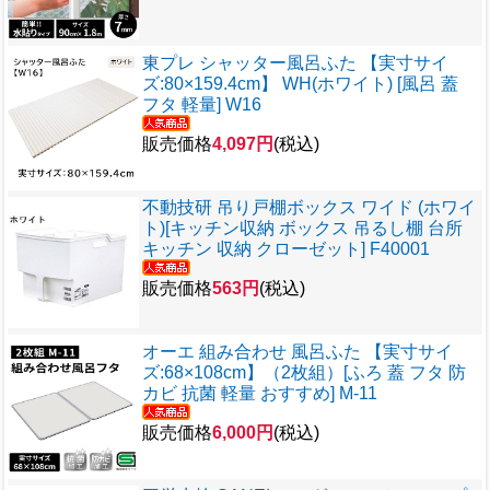
東プレ シャッター風呂ふた 【実寸サイ
ズ:80×159.4cm】 WH(ホワイト) [風呂 蓋
フタ 軽量] W16
販売価格
4,097円
(税込)
不動技研 吊り戸棚ボックス ワイド (ホワイ
ト)[キッチン収納 ボックス 吊るし棚 台所
キッチン 収納 クローゼット] F40001
販売価格
563円
(税込)
オーエ 組み合わせ 風呂ふた 【実寸サイ
ズ:68×108cm】（2枚組）[ふろ 蓋 フタ 防
カビ 抗菌 軽量 おすすめ] M-11
販売価格
6,000円
(税込)