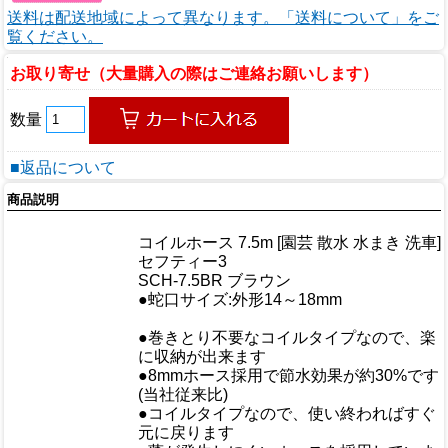
送料は配送地域によって異なります。「送料について」をご
覧ください。
お取り寄せ（大量購入の際はご連絡お願いします）
数量
■返品について
商品説明
商品情報
商品名
コイルホース 7.5m [園芸 散水 水まき 洗車]
メーカー
セフティー3
規格/品番
SCH-7.5BR ブラウン
サイズ
●蛇口サイズ:外形14～18mm
重量/容量
●巻きとり不要なコイルタイプなので、楽
に収納が出来ます
●8mmホース採用で節水効果が約30%です
(当社従来比)
おすすめ
●コイルタイプなので、使い終わればすぐ
元に戻ります