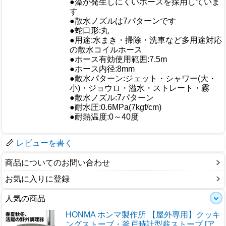
●藻が発生しにくいホースを採用していま
す
●散水ノズルは7パターンです
●蛇口形:丸
●用途:水まき・掃除・洗車など多用途対応
の散水コイルホース
●ホース有効使用範囲:7.5m
●ホース内径:8mm
仕様
●散水パターン:ジェット・シャワー(大・
小)・ジョウロ・溢水・ストレート・霧
●散水ノズル:7パターン
●耐水圧:0.6MPa(7kgf/cm)
●耐熱温度:0～40度
梱包サイズ
レビューを書く
商品についてのお問い合わせ
お気に入りに登録
人気の商品
HONMA ホンマ製作所 【屋外専用】クッキ
ングストーブ・釜戸時計型薪ストーブ [ア