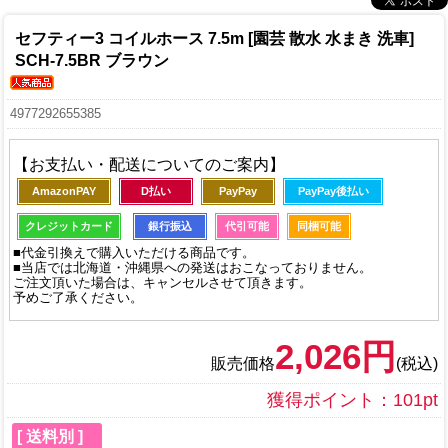
セフティー3 コイルホース 7.5m [園芸 散水 水まき 洗車]
SCH-7.5BR ブラウン
4977292655385
【お支払い・配送についてのご案内】
AmazonPAY
D払い
PayPay
PayPay後払い
クレジットカード
銀行振込
代引可能
同梱可能
■代金引換えで購入いただける商品です。
■当店では北海道・沖縄県への発送はおこなっておりません。
ご注文頂いた場合は、キャンセルさせて頂きます。
予めご了承ください。
2,026円
販売価格
(税込)
獲得ポイント：101pt
[ 送料別 ]