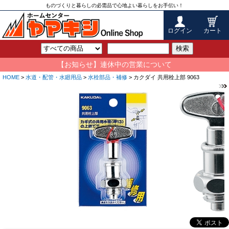
ものづくりと暮らしの必需品で心地よい暮らしをお手伝い！
ログイン
カート
検索
【お知らせ】連休中の営業について
HOME
>
水道・配管・水廻用品
>
水栓部品・補修
> カクダイ 共用栓上部 9063