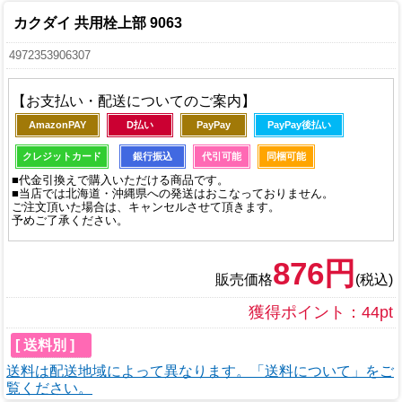
カクダイ 共用栓上部 9063
4972353906307
【お支払い・配送についてのご案内】
AmazonPAY
D払い
PayPay
PayPay後払い
クレジットカード
銀行振込
代引可能
同梱可能
■代金引換えで購入いただける商品です。
■当店では北海道・沖縄県への発送はおこなっておりません。
ご注文頂いた場合は、キャンセルさせて頂きます。
予めご了承ください。
876円
販売価格
(税込)
獲得ポイント：44pt
[ 送料別 ]
送料は配送地域によって異なります。「送料について」をご
覧ください。