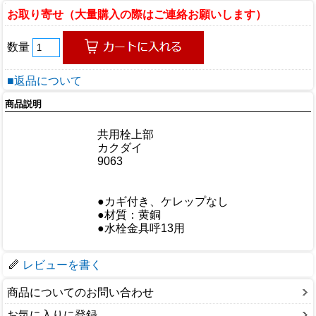
お取り寄せ（大量購入の際はご連絡お願いします）
数量
■返品について
商品説明
商品情報
商品名
共用栓上部
メーカー
カクダイ
規格/品番
9063
サイズ
重量/容量
おすすめ
●カギ付き、ケレップなし
●材質：黄銅
仕様
●水栓金具呼13用
梱包サイズ
レビューを書く
商品についてのお問い合わせ
お気に入りに登録