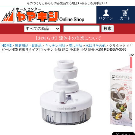
ものづくりと暮らしの必需品で心地よい暮らしをお手伝い！
ログイン
カート
検索
【お知らせ】連休中の営業について
HOME
>
家庭用品・日用品
>
キッチン用品
>
流し用品
>
水回りその他
> クリタック クリ
ピーレNX5 首振りタイプ [キッチン 台所 蛇口 浄水器 小型 除去 水道] REN5SW-3076