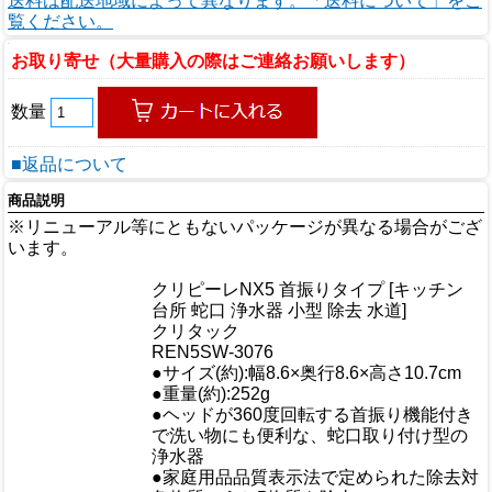
送料は配送地域によって異なります。「送料について」をご
覧ください。
お取り寄せ（大量購入の際はご連絡お願いします）
数量
■返品について
商品説明
※リニューアル等にともないパッケージが異なる場合がござ
います。
商品情報
クリピーレNX5 首振りタイプ [キッチン
商品名
台所 蛇口 浄水器 小型 除去 水道]
メーカー
クリタック
規格/品番
REN5SW-3076
サイズ
●サイズ(約):幅8.6×奥行8.6×高さ10.7cm
重量/容量
●重量(約):252g
●ヘッドが360度回転する首振り機能付き
で洗い物にも便利な、蛇口取り付け型の
浄水器
●家庭用品品質表示法で定められた除去対