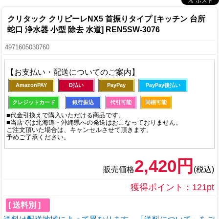
クリタック クリピーレNX5 首振りタイプ [キッチン 台所
蛇口 浄水器 小型 除去 水道] REN5SW-3076
4971605030760
【お支払い・配送についてのご案内】
AmazonPAY
D払い
PayPay
PayPay後払い
クレジットカード
銀行振込
代引可能
同梱可能
■代金引換えで購入いただける商品です。
■当店では北海道・沖縄県への発送はおこなっておりません。
ご注文頂いた場合は、キャンセルさせて頂きます。
予めご了承ください。
2,420円
販売価格
(税込)
獲得ポイント：121pt
[ 送料別 ]