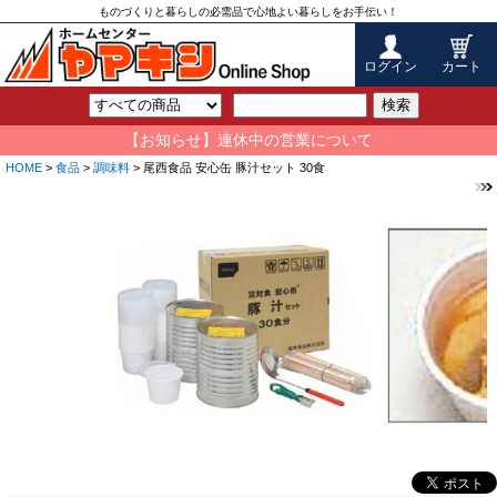
ものづくりと暮らしの必需品で心地よい暮らしをお手伝い！
ログイン
カート
検索
【お知らせ】連休中の営業について
HOME
>
食品
>
調味料
> 尾西食品 安心缶 豚汁セット 30食