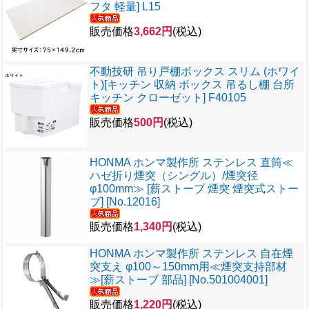
フタ 軽量] L15
販売価格
3,662円
(税込)
不動技研 吊り戸棚ボックス スリム (ホワイ
ト)[キッチン 収納 ボックス 吊るし棚 台所
キッチン クローゼット] F40105
販売価格
500円
(税込)
HONMA ホンマ製作所 ステンレス 直筒≪
ハゼ折り煙突（シングル）/煙突径
φ100mm≫ [薪ストーブ 煙突 煙突式ストー
ブ] [No.12016]
販売価格
1,340円
(税込)
HONMA ホンマ製作所 ステンレス 自在煙
突支え φ100～150mm用≪煙突支持部材
≫[薪ストーブ 部品] [No.501004001]
販売価格
1,220円
(税込)