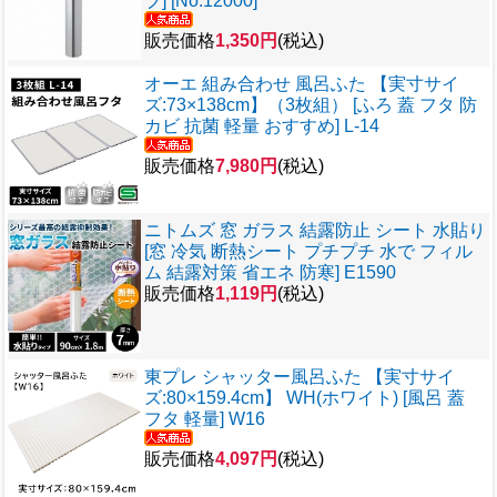
ブ] [No.12000]
販売価格
1,350円
(税込)
オーエ 組み合わせ 風呂ふた 【実寸サイ
ズ:73×138cm】（3枚組） [ふろ 蓋 フタ 防
カビ 抗菌 軽量 おすすめ] L-14
販売価格
7,980円
(税込)
ニトムズ 窓 ガラス 結露防止 シート 水貼り
[窓 冷気 断熱シート プチプチ 水で フィル
ム 結露対策 省エネ 防寒] E1590
販売価格
1,119円
(税込)
東プレ シャッター風呂ふた 【実寸サイ
ズ:80×159.4cm】 WH(ホワイト) [風呂 蓋
フタ 軽量] W16
販売価格
4,097円
(税込)