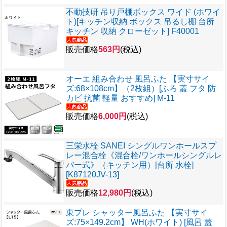
不動技研 吊り戸棚ボックス ワイド (ホワイ
ト)[キッチン収納 ボックス 吊るし棚 台所
キッチン 収納 クローゼット] F40001
販売価格
563円
(税込)
オーエ 組み合わせ 風呂ふた 【実寸サイ
ズ:68×108cm】（2枚組）[ふろ 蓋 フタ 防
カビ 抗菌 軽量 おすすめ] M-11
販売価格
6,000円
(税込)
三栄水栓 SANEI シングルワンホールスプ
レー混合栓《混合栓/ワンホールシングルレ
バー式》（キッチン用）[台所 水栓]
[K87120JV-13]
販売価格
12,980円
(税込)
東プレ シャッター風呂ふた 【実寸サイ
ズ:75×149.2cm】 WH(ホワイト) [風呂 蓋