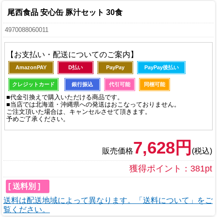
尾西食品 安心缶 豚汁セット 30食
4970088060011
【お支払い・配送についてのご案内】
AmazonPAY
D払い
PayPay
PayPay後払い
クレジットカード
銀行振込
代引可能
同梱可能
■代金引換えで購入いただける商品です。
■当店では北海道・沖縄県への発送はおこなっておりません。
ご注文頂いた場合は、キャンセルさせて頂きます。
予めご了承ください。
7,628円
販売価格
(税込)
獲得ポイント：381pt
[ 送料別 ]
送料は配送地域によって異なります。「送料について」をご
覧ください。