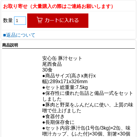
お取り寄せ（大量購入の際はご連絡お願いします）
数量
■返品について
商品説明
商品情報
商品名
安心缶 豚汁セット
メーカー
尾西食品
規格/品番
30食
●商品サイズ(高さx奥行x
サイズ
幅):289x171x326mm
重量/容量
●セット総重量:7.5kg
●保存性に優れた缶詰と備品一式をセット
しました
●豚肉と野菜をふんだんに使い、上質の味
おすすめ
噌で仕上げました
●食器付き
●長期保存食に
●セット内容:豚汁缶(1号缶/3kg)×2缶、味
噌汁カップ、(ふた付)×30個、割箸×30個