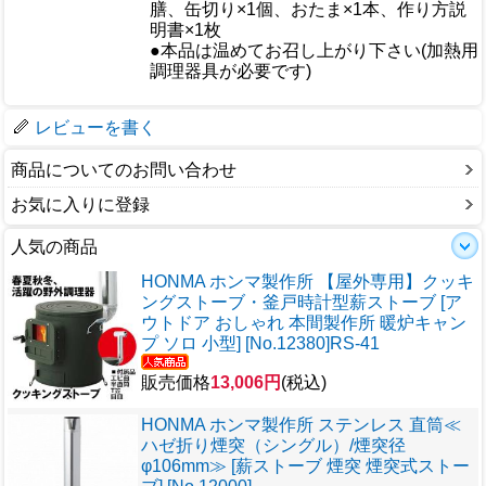
膳、缶切り×1個、おたま×1本、作り方説
仕様
明書×1枚
●本品は温めてお召し上がり下さい(加熱用
調理器具が必要です)
梱包サイズ
レビューを書く
商品についてのお問い合わせ
お気に入りに登録
人気の商品
HONMA ホンマ製作所 【屋外専用】クッキ
ングストーブ・釜戸時計型薪ストーブ [ア
ウトドア おしゃれ 本間製作所 暖炉キャン
プ ソロ 小型] [No.12380]RS-41
販売価格
13,006円
(税込)
HONMA ホンマ製作所 ステンレス 直筒≪
ハゼ折り煙突（シングル）/煙突径
φ106mm≫ [薪ストーブ 煙突 煙突式ストー