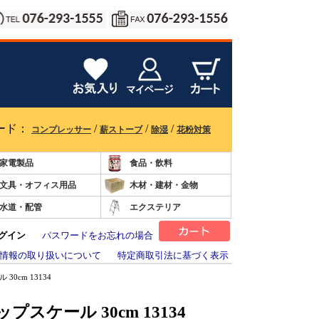
ード：
/
/
/
コンプレッサー
薪ストーブ
除湿
花粉対策
家電製品
食品・飲料
文具・オフィス用品
木材・建材・金物
水道・配管
エクステリア
グイン
パスワードをお忘れの場合
情報の取り扱いについて
特定商取引法に基づく表示
0cm 13134
スケール 30cm 13134