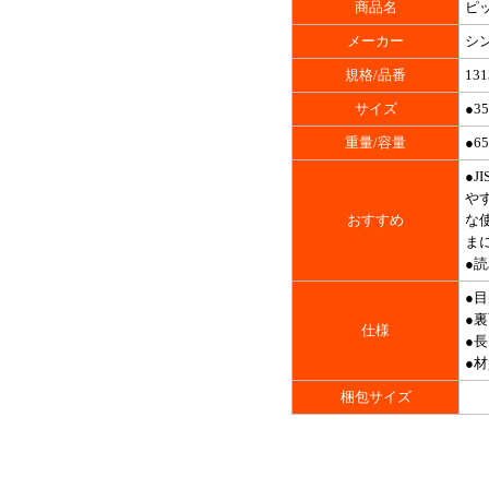
商品名
ピッ
メーカー
シ
規格/品番
131
サイズ
●35
重量/容量
●65
●
や
おすすめ
な
ま
●
●
●
仕様
●長
●材
梱包サイズ