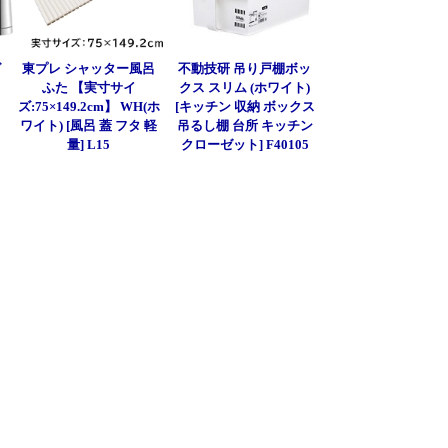
グ
東プレ シャッター風呂
不動技研 吊り戸棚ボッ
ふた 【実寸サイ
クス スリム (ホワイト)
ズ:75×149.2cm】 WH(ホ
[キッチン 収納 ボックス
ワイト) [風呂 蓋 フタ 軽
吊るし棚 台所 キッチン
量] L15
クローゼット] F40105
]