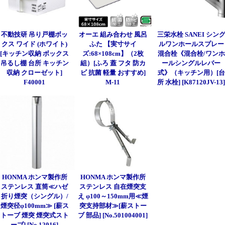
不動技研 吊り戸棚ボッ
オーエ 組み合わせ 風呂
三栄水栓 SANEI シン
クス ワイド (ホワイト)
ふた 【実寸サイ
ルワンホールスプレー
[キッチン収納 ボックス
ズ:68×108cm】（2枚
混合栓《混合栓/ワンホ
吊るし棚 台所 キッチン
組）[ふろ 蓋 フタ 防カ
ールシングルレバー
収納 クローゼット]
ビ 抗菌 軽量 おすすめ]
式》（キッチン用）[台
F40001
M-11
所 水栓] [K87120JV-13
HONMA ホンマ製作所
HONMA ホンマ製作所
ステンレス 直筒≪ハゼ
ステンレス 自在煙突支
折り煙突（シングル）/
え φ100～150mm用≪煙
煙突径φ100mm≫ [薪ス
突支持部材≫[薪ストー
トーブ 煙突 煙突式スト
ブ 部品] [No.501004001]