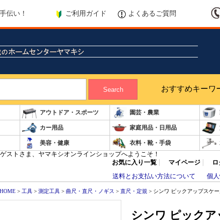
ご利用ガイド
よくあるご質問
手伝い！
おすすめキーワ
Search
アウトドア・スポーツ
園芸・農業
カー用品
家庭用品・日用品
美容・健康
衣料・靴・手袋
ゲストさま、ヤマキシオンラインショップへようこそ！
お気に入り一覧
マイページ
ロ
送料とお支払い方法について
個人
HOME
>
工具
>
測定工具
>
曲尺・直尺・ノギス
>
直尺・定規
> シンワ ピックアップスケール 3
シンワ ピックアップ