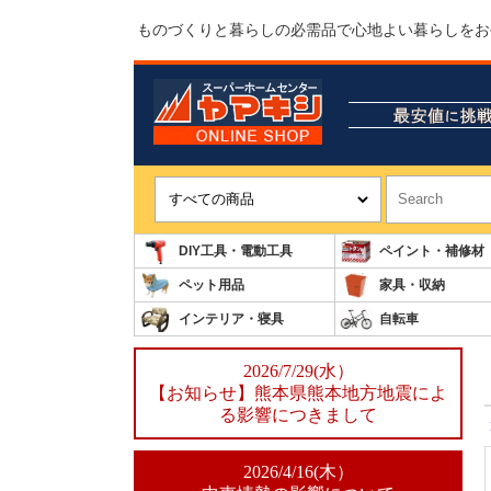
ものづくりと暮らしの必需品で心地よい暮らしをお
DIY工具・電動工具
ペイント・補修材
ペット用品
家具・収納
インテリア・寝具
自転車
2026/7/29(水）
【お知らせ】熊本県熊本地方地震によ
る影響につきまして
2026/4/16(木）