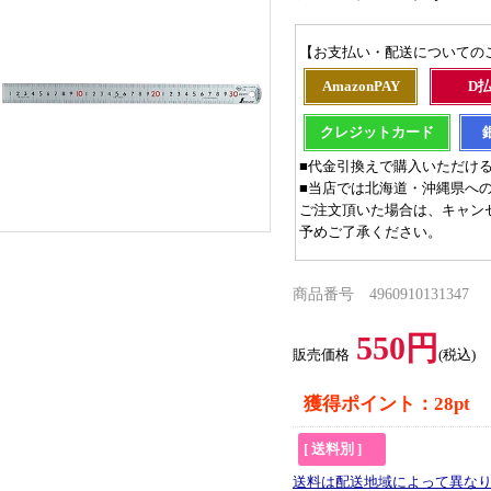
【お支払い・配送についての
AmazonPAY
D
クレジットカード
■代金引換えで購入いただけ
■当店では北海道・沖縄県へ
ご注文頂いた場合は、キャン
予めご了承ください。
商品番号 4960910131347
550円
販売価格
(税込)
獲得ポイント：28pt
[ 送料別 ]
送料は配送地域によって異な