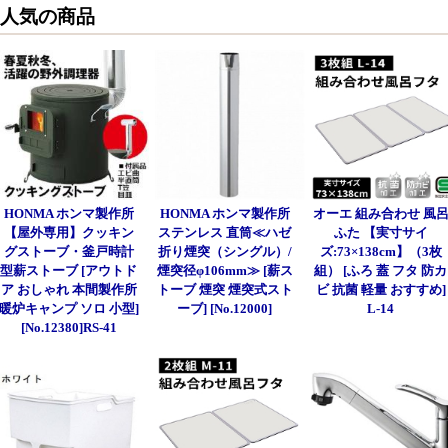
人気の商品
HONMA ホンマ製作所
HONMA ホンマ製作所
オーエ 組み合わせ 風
【屋外専用】クッキン
ステンレス 直筒≪ハゼ
ふた 【実寸サイ
グストーブ・釜戸時計
折り煙突（シングル）/
ズ:73×138cm】（3枚
型薪ストーブ [アウトド
煙突径φ106mm≫ [薪ス
組） [ふろ 蓋 フタ 防カ
ア おしゃれ 本間製作所
トーブ 煙突 煙突式スト
ビ 抗菌 軽量 おすすめ]
暖炉キャンプ ソロ 小型]
ーブ] [No.12000]
L-14
[No.12380]RS-41