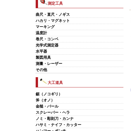
測定工具
曲尺・直尺・ノギス
ハカリ・マグネット
マーキング
温度計
巻尺・コンベ
光学式測定器
水平器
製図用具
測量・レーザー
その他
大工道具
鋸（ノコギリ）
斧（オノ）
金槌・バール
スクレーパー・ヘラ
ノミ・彫刻刀・カンナ
ハサミ・ナイフ・カッター
ハンマー・ポンチ