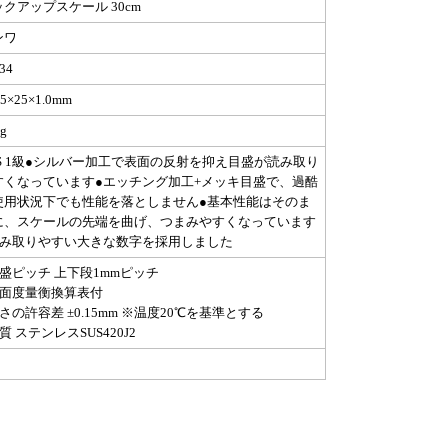
クアップスケール 30cm
ンワ
34
5×25×1.0mm
g
JIS 1級●シルバー加工で表面の反射を抑え目盛が読み取り
すくなっています●エッチング加工+メッキ目盛で、過酷
使用状況下でも性能を落としません●基本性能はそのま
に、スケールの先端を曲げ、つまみやすくなっています
読み取りやすい大きな数字を採用しました
目盛ピッチ 上下段1mmピッチ
裏面度量衡換算表付
さの許容差 ±0.15mm ※温度20℃を基準とする
質 ステンレスSUS420J2