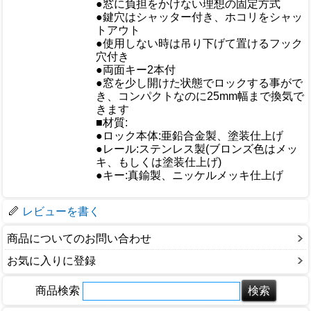
●窓に負担をかけない理想の固定方式
●鍵穴はシャッター付き、ホコリをシャッ
おすすめ
トアウト
●使用しない時は吊り下げて置けるフック
穴付き
●両面キー2本付
●窓を少し開けた状態でロックする事がで
き、コンパクトなのに25mm幅まで換気で
きます
■材質:
●ロック本体:亜鉛合金製、塗装仕上げ
仕様
●レール:ステンレス製(ブロンズ色はメッ
キ、もしくは塗装仕上げ)
●キー:真鍮製、ニッケルメッキ仕上げ
梱包サイズ
レビューを書く
商品についてのお問い合わせ
お気に入りに登録
商品検索