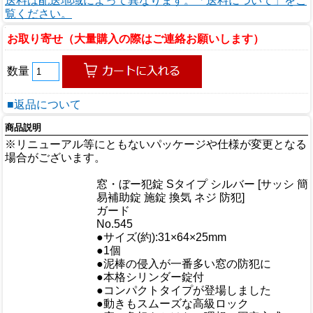
送料は配送地域によって異なります。「送料について」をご
覧ください。
お取り寄せ（大量購入の際はご連絡お願いします）
数量
■返品について
商品説明
※リニューアル等にともないパッケージや仕様が変更となる
場合がございます。
商品情報
窓・ぼー犯錠 Sタイプ シルバー [サッシ 簡
商品名
易補助錠 施錠 換気 ネジ 防犯]
メーカー
ガード
規格/品番
No.545
サイズ
●サイズ(約):31×64×25mm
重量/容量
●1個
●泥棒の侵入が一番多い窓の防犯に
●本格シリンダー錠付
●コンパクトタイプが登場しました
●動きもスムーズな高級ロック