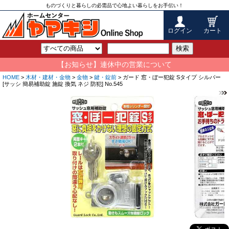
ものづくりと暮らしの必需品で心地よい暮らしをお手伝い！
ログイン
カート
検索
【お知らせ】連休中の営業について
HOME
>
木材・建材・金物
>
金物
>
鍵・錠前
> ガード 窓・ぼー犯錠 Sタイプ シルバー
[サッシ 簡易補助錠 施錠 換気 ネジ 防犯] No.545