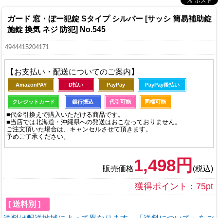
ガード 窓・ぼー犯錠 Sタイプ シルバー [サッシ 簡易補助錠
施錠 換気 ネジ 防犯] No.545
4944415204171
【お支払い・配送についてのご案内】
AmazonPAY
D払い
PayPay
PayPay後払い
クレジットカード
銀行振込
代引可能
同梱可能
■代金引換えで購入いただける商品です。
■当店では北海道・沖縄県への発送はおこなっておりません。
ご注文頂いた場合は、キャンセルさせて頂きます。
予めご了承ください。
1,498円
販売価格
(税込)
獲得ポイント：75pt
[ 送料別 ]