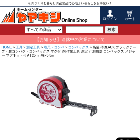
ものづくりと暮らしの必需品で心地よい暮らしをお手伝い！
ログイン
カート
検索
【お知らせ】連休中の営業について
HOME
>
工具
>
測定工具
>
巻尺・コンベ
>
コンベックス
> 高儀 侍BLACK ブラックテー
プ・超コンパクトコンベックス マグ付 赤[作業工具 測定 計測機器 コンベックス メジャ
ー マグネット付き] 25mm幅×5.5m