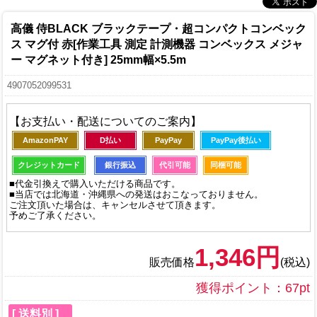
高儀 侍BLACK ブラックテープ・超コンパクトコンベック
ス マグ付 赤[作業工具 測定 計測機器 コンベックス メジャ
ー マグネット付き] 25mm幅×5.5m
4907052099531
【お支払い・配送についてのご案内】
AmazonPAY
D払い
PayPay
PayPay後払い
クレジットカード
銀行振込
代引可能
同梱可能
■代金引換えで購入いただける商品です。
■当店では北海道・沖縄県への発送はおこなっておりません。
ご注文頂いた場合は、キャンセルさせて頂きます。
予めご了承ください。
1,346円
販売価格
(税込)
獲得ポイント：67pt
[ 送料別 ]