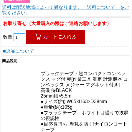
送料は配送地域によって異なります。「送料について」をご
覧ください。
お取り寄せ（大量購入の際はご連絡お願いします）
数量
■返品について
商品説明
商品情報
ブラックテープ・超コンパクトコンベッ
商品名
クス マグ付 赤[作業工具 測定 計測機器 コ
ンベックス メジャー マグネット付き]
メーカー
高儀 侍BLACK
規格/品番
25mm幅×5.5m
サイズ
●サイズ(約):W65×H63×D38mm
重量/容量
●重量(約):105g
●ブラックテープ＋ホワイト目盛りで抜群
の視認性
おすすめ
●目盛長持ち､摩耗を防ぐ!ナイロンコート
テープ