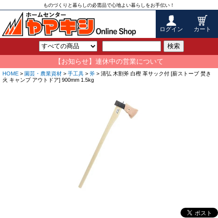
ものづくりと暮らしの必需品で心地よい暮らしをお手伝い！
ログイン
カート
検索
【お知らせ】連休中の営業について
HOME
>
園芸・農業資材
>
手工具
>
斧
> 清弘 木割斧 白樫 革サック付 [薪ストーブ 焚き
火 キャンプ アウトドア] 900mm 1.5kg