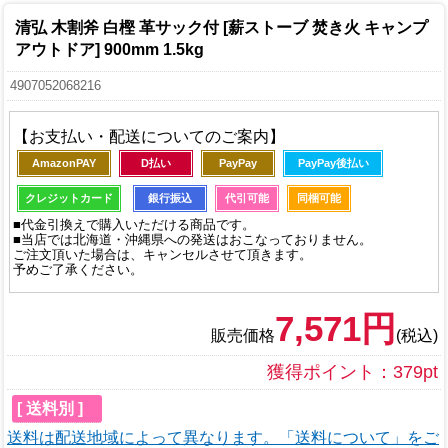
清弘 木割斧 白樫 革サック付 [薪ストーブ 焚き火 キャンプ
アウトドア] 900mm 1.5kg
4907052068216
【お支払い・配送についてのご案内】
AmazonPAY
D払い
PayPay
PayPay後払い
クレジットカード
銀行振込
代引可能
同梱可能
■代金引換えで購入いただける商品です。
■当店では北海道・沖縄県への発送はおこなっておりません。
ご注文頂いた場合は、キャンセルさせて頂きます。
予めご了承ください。
7,571円
販売価格
(税込)
獲得ポイント：379pt
[ 送料別 ]
送料は配送地域によって異なります。「送料について」をご