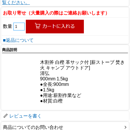
覧ください。
お取り寄せ（大量購入の際はご連絡お願いします）
数量
■返品について
商品説明
商品情報
木割斧 白樫 革サック付 [薪ストーブ 焚き
商品名
火 キャンプ アウトドア]
メーカー
清弘
規格/品番
900mm 1.5kg
サイズ
●全長:900mm
重量/容量
●1.5kg
おすすめ
●用途:薪割作業など
仕様
●材質:白樫
梱包サイズ
レビューを書く
商品についてのお問い合わせ