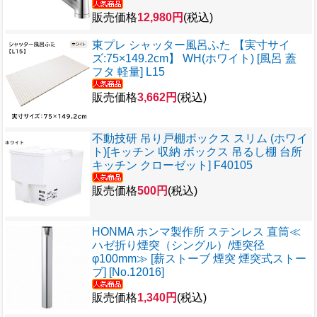
販売価格
12,980円
(税込)
東プレ シャッター風呂ふた 【実寸サイ
ズ:75×149.2cm】 WH(ホワイト) [風呂 蓋
フタ 軽量] L15
販売価格
3,662円
(税込)
不動技研 吊り戸棚ボックス スリム (ホワイ
ト)[キッチン 収納 ボックス 吊るし棚 台所
キッチン クローゼット] F40105
販売価格
500円
(税込)
HONMA ホンマ製作所 ステンレス 直筒≪
ハゼ折り煙突（シングル）/煙突径
φ100mm≫ [薪ストーブ 煙突 煙突式ストー
ブ] [No.12016]
販売価格
1,340円
(税込)