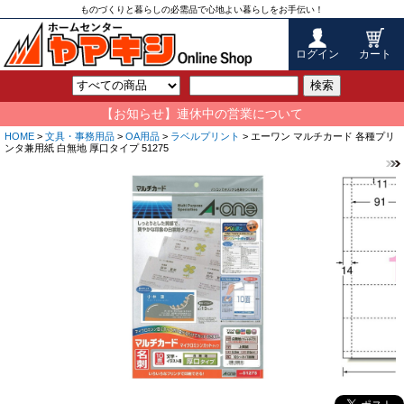
ものづくりと暮らしの必需品で心地よい暮らしをお手伝い！
ログイン
カート
検索
【お知らせ】連休中の営業について
HOME
>
文具・事務用品
>
OA用品
>
ラベルプリント
> エーワン マルチカード 各種プリ
ンタ兼用紙 白無地 厚口タイプ 51275