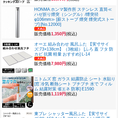
HONMA ホンマ製作所 ステンレス 直筒≪
ハゼ折り煙突（シングル）/煙突径
φ106mm≫ [薪ストーブ 煙突 煙突式ストー
ブ] [No.12000]
販売価格
1,350円
(税込)
オーエ 組み合わせ 風呂ふた 【実寸サイ
ズ:73×138cm】（3枚組） [ふろ 蓋 フタ 防
カビ 抗菌 軽量 おすすめ] L-14
販売価格
7,980円
(税込)
ニトムズ 窓 ガラス 結露防止 シート 水貼り
[窓 冷気 断熱シート プチプチ 水で フィル
ム 結露対策 省エネ 防寒] E1590
販売価格
1,119円
(税込)
東プレ シャッター風呂ふた 【実寸サイ