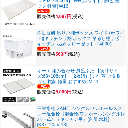
ズ:80×159.4cm】 WH(ホワイト) [風呂 蓋
フタ 軽量] W16
販売価格
4,097円
(税込)
不動技研 吊り戸棚ボックス ワイド (ホワイ
ト)[キッチン収納 ボックス 吊るし棚 台所
キッチン 収納 クローゼット] F40001
販売価格
563円
(税込)
オーエ 組み合わせ 風呂ふた 【実寸サイ
ズ:68×108cm】（2枚組）[ふろ 蓋 フタ 防
カビ 抗菌 軽量 おすすめ] M-11
販売価格
6,000円
(税込)
三栄水栓 SANEI シングルワンホールスプ
レー混合栓《混合栓/ワンホールシングルレ
バー式》（キッチン用）[台所 水栓]
[K87120JV-13]