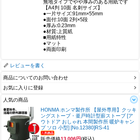
無地タイプでやや厚みのある用紙です
【A4判 10面 名刺サイズ】
●一片サイズ:91mm×55mm
●面付:10面 2列×5段
●厚み:0.23mm
仕様
●材質:上質紙
■用紙特性
●マット
●両面印刷
梱包サイズ
レビューを書く
商品についてのお問い合わせ
お気に入りに登録
人気の商品
HONMA ホンマ製作所 【屋外専用】クッキ
ングストーブ・釜戸時計型薪ストーブ [ア
ウトドア おしゃれ 本間製作所 暖炉キャン
プ ソロ 小型] [No.12380]RS-41
販売価格
13,006円
(税込)