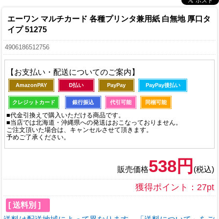
エーワン マルチカード 各種プリンタ兼用紙 白無地 厚口タ
イプ 51275
4906186512756
【お支払い・配送についてのご案内】
AmazonPAY
D払い
PayPay
PayPay後払い
クレジットカード
銀行振込
代引可能
同梱可能
■代金引換えで購入いただける商品です。
■当店では北海道・沖縄県への発送はおこなっておりません。
ご注文頂いた場合は、キャンセルさせて頂きます。
予めご了承ください。
538円
販売価格
(税込)
獲得ポイント：27pt
[ 送料別 ]