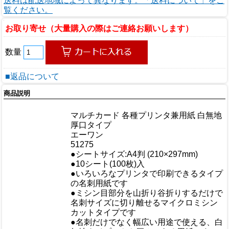
送料は配送地域によって異なります。「送料について」をご
覧ください。
お取り寄せ（大量購入の際はご連絡お願いします）
数量
■返品について
商品説明
商品情報
マルチカード 各種プリンタ兼用紙 白無地
商品名
厚口タイプ
メーカー
エーワン
規格/品番
51275
サイズ
●シートサイズ:A4判 (210×297mm)
重量/容量
●10シート(100枚)入
●いろいろなプリンタで印刷できるタイプ
の名刺用紙です
●ミシン目部分を山折り谷折りするだけで
おすすめ
名刺サイズに切り離せるマイクロミシン
カットタイプです
●名刺だけでなく幅広い用途で使える、白