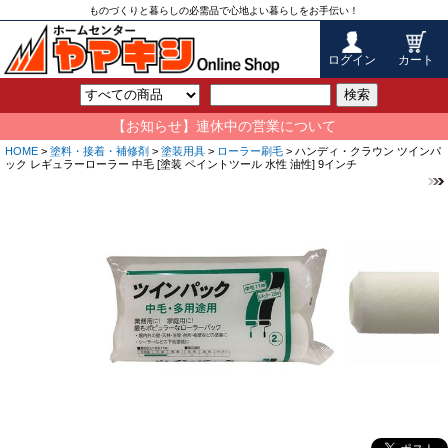
ものづくりと暮らしの必需品で心地よい暮らしをお手伝い！
ログイン
カート
検索
【お知らせ】連休中の営業について
HOME
>
塗料・接着・補修剤
>
塗装用具
>
ローラー刷毛
> ハンディ・クラウン ツインパ
ック レギュラーローラー 中毛 [塗装 ペイントツール 水性 油性] 9インチ