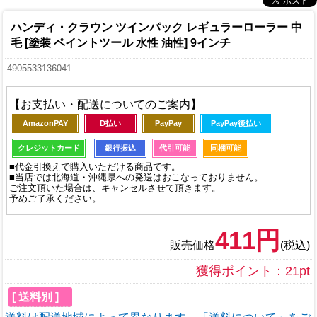
ハンディ・クラウン ツインパック レギュラーローラー 中
毛 [塗装 ペイントツール 水性 油性] 9インチ
4905533136041
【お支払い・配送についてのご案内】
AmazonPAY
D払い
PayPay
PayPay後払い
クレジットカード
銀行振込
代引可能
同梱可能
■代金引換えで購入いただける商品です。
■当店では北海道・沖縄県への発送はおこなっておりません。
ご注文頂いた場合は、キャンセルさせて頂きます。
予めご了承ください。
411円
販売価格
(税込)
獲得ポイント：21pt
[ 送料別 ]