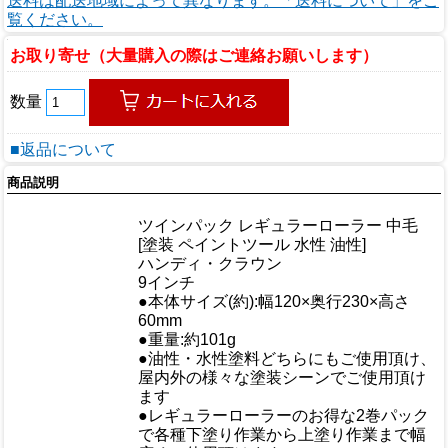
送料は配送地域によって異なります。「送料について」をご
覧ください。
お取り寄せ（大量購入の際はご連絡お願いします）
数量
■返品について
商品説明
商品情報
ツインパック レギュラーローラー 中毛
商品名
[塗装 ペイントツール 水性 油性]
メーカー
ハンディ・クラウン
規格/品番
9インチ
●本体サイズ(約):幅120×奥行230×高さ
サイズ
60mm
重量/容量
●重量:約101g
●油性・水性塗料どちらにもご使用頂け、
屋内外の様々な塗装シーンでご使用頂け
ます
●レギュラーローラーのお得な2巻パック
で各種下塗り作業から上塗り作業まで幅