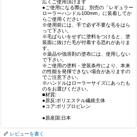
広くご使用頂けます
●ご使用になる際は、別売の「レギュラー
ローラーハンドル100mm」に装着してか
らご使用ください
※使用前には、手で必ず不要な毛をはら
おすすめ
って下さい。
※毛ばらいをせずに塗料をつけると、塗
装面に抜けた毛が付着する恐れがありま
す。
※薬品や強溶剤の塗布には、使用しない
で下さい。
※ご使用の塗料・塗装条件により、本来
の性能を発揮できない場合がありますの
でご注意下さい。
※ハンドルはローラーサイズにあったも
のをお選びください。
■材質:
●原反:ポリエステル繊維主体
仕様
●コア:ポリプロピレン
●原産国:日本
梱包サイズ
レビューを書く