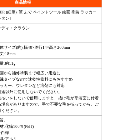
商品情報
NER (細筆) [筆 ふで ペイントツール 絵画 塗装 ラッカー
レタン]
ンディ・クラウン
体サイズ(約):幅40×奥行14×高さ260mm
丈:18mm
量:約11g
絵画から補修塗装まで幅広い用途に
化繊タイプなので速乾性塗料にもおすすめ
ラッカー、ウレタンなど溶剤にも対応
用途以外に使用しないでください。
毛払いをしないで使用しますと、抜け毛が塗装面に付着
る場合がありますので、手で不要な毛を払ってから、ご
用ください。
質:
材:化繊100％(PBT)
:白樺
具:アルミ