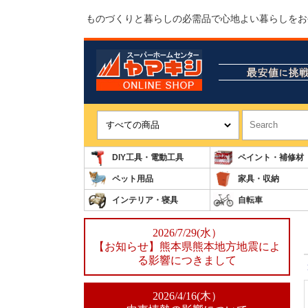
ものづくりと暮らしの必需品で心地よい暮らしをお
DIY工具・電動工具
ペイント・補修材
ペット用品
家具・収納
インテリア・寝具
自転車
2026/7/29(水）
【お知らせ】熊本県熊本地方地震によ
る影響につきまして
2026/4/16(木）