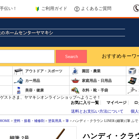
ご利用ガイド
よくあるご質問
手伝い！
おすすめキーワ
Search
アウトドア・スポーツ
園芸・農業
カー用品
家庭用品・日用品
美容・健康
衣料・靴・手袋
ゲストさま、ヤマキシオンラインショップへようこそ！
お気に入り一覧
マイページ
ロ
送料とお支払い方法について
個人
HOME
>
塗料・接着・補修剤
>
塗装用具
>
筆
> ハンディ・クラウン LINER (細筆) [筆 
ハンディ・クラウン 