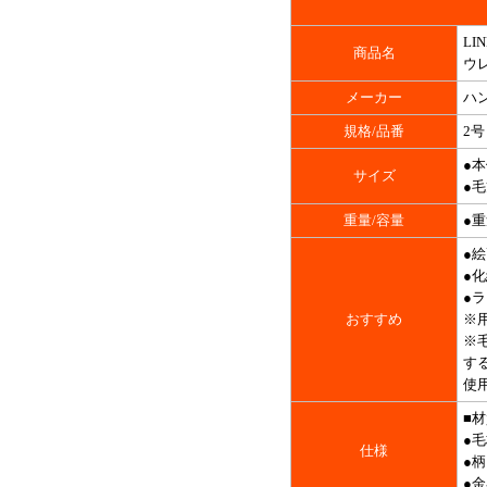
LI
商品名
ウ
メーカー
ハ
規格/品番
2号
●本
サイズ
●毛
重量/容量
●重
●
●
●
おすすめ
※
※
す
使
■材
●毛
仕様
●柄
●金