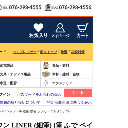
ード：
/
/
/
コンプレッサー
薪ストーブ
除湿
花粉対策
家電製品
食品・飲料
文具・オフィス用品
木材・建材・金物
水道・配管
エクステリア
グイン
パスワードをお忘れの場合
情報の取り扱いについて
特定商取引法に基づく表示
ふで ペイントツール 絵画 塗装 ラッカー ウレタン] 2号
LINER (細筆) [筆 ふで ペイ