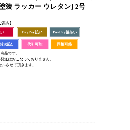
塗装 ラッカー ウレタン] 2号
ご案内】
払い
PayPay払い
PayPay後払い
銀行振込
代引可能
同梱可能
る商品です。
の発送はおこなっておりません。
セルさせて頂きます。