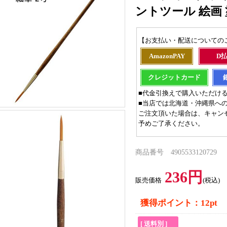
ントツール 絵画 
【お支払い・配送についての
AmazonPAY
D
クレジットカード
■代金引換えで購入いただけ
■当店では北海道・沖縄県へ
ご注文頂いた場合は、キャン
予めご了承ください。
商品番号 4905533120729
236円
販売価格
(税込)
獲得ポイント：12pt
[ 送料別 ]