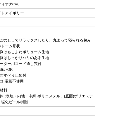
ィオ(Petio)
イトアイボリー
あごのせしてリラックスしたり、丸まって寝られる包み
みドーム形状
内側はもこふわボリューム生地
外側はしっかりハリのある生地
ヒーター用コード通し穴付
洗いOK
底面すべり止め付
エコ:電気不使用
原材料
本体:(表地・内地・中綿)ポリエステル、(底面)ポリエステ
・塩化ビニル樹脂