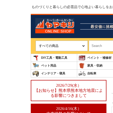
ものづくりと暮らしの必需品で心地よい暮らしをお
DIY工具・電動工具
ペイント・補修材
ペット用品
家具・収納
インテリア・寝具
自転車
2026/7/29(水）
【お知らせ】熊本県熊本地方地震によ
る影響につきまして
2026/4/16(木）