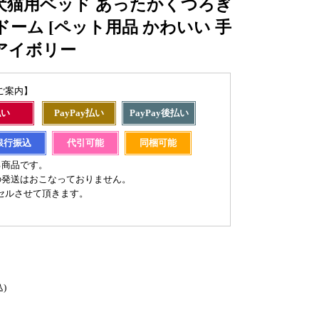
o) 犬猫用ベッド あったかくつろぎ
ドーム [ペット用品 かわいい 手
トアイボリー
ご案内】
払い
PayPay払い
PayPay後払い
銀行振込
代引可能
同梱可能
る商品です。
の発送はおこなっておりません。
セルさせて頂きます。
込)