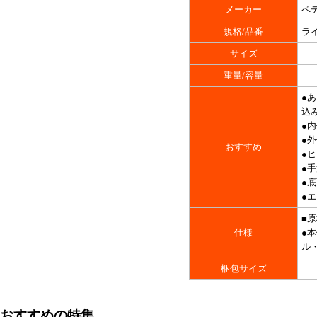
メーカー
ペテ
規格/品番
ラ
サイズ
重量/容量
●
込
●
●
おすすめ
●
●手
●
●
■
仕様
●
ル
梱包サイズ
おすすめの特集