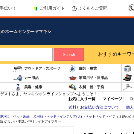
ご利用ガイド
よくあるご質問
手伝い！
おすすめキーワ
Search
アウトドア・スポーツ
園芸・農業
カー用品
家庭用品・日用品
美容・健康
衣料・靴・手袋
ゲストさま、ヤマキシオンラインショップへようこそ！
お気に入り一覧
マイページ
ロ
送料とお支払い方法について
個人
HOME
>
ペット用品
>
犬用品
>
ベッド・インテリア(犬)
>
ペットベッド
> ペティオ(Pet
品 かわいい 手洗いOK] ライトアイボリー