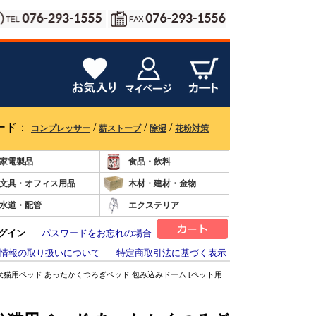
ード：
/
/
/
コンプレッサー
薪ストーブ
除湿
花粉対策
家電製品
食品・飲料
文具・オフィス用品
木材・建材・金物
水道・配管
エクステリア
グイン
パスワードをお忘れの場合
情報の取り扱いについて
特定商取引法に基づく表示
io) 犬猫用ベッド あったかくつろぎベッド 包み込みドーム [ペット用