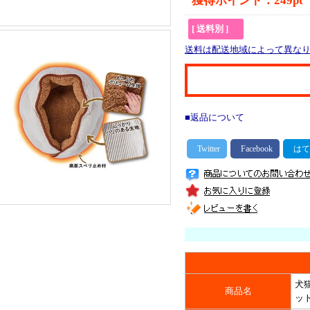
獲得ポイント：249pt
[ 送料別 ]
送料は配送地域によって異な
■返品について
犬
商品名
ット