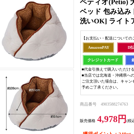
ペティオ(Peti
ベッド 包み込み
洗いOK] ライ
【お支払い・配送についての
AmazonPAY
D
クレジットカード
■代金引換えで購入いただけ
■当店では北海道・沖縄県へ
ご注文頂いた場合は、キャン
予めご了承ください。
商品番号 4903588274763
4,978円
販売価格
(税