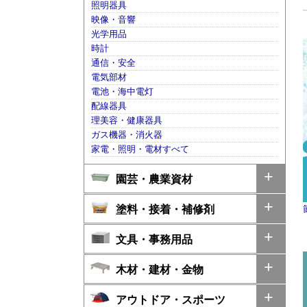
照明器具
映像・音響
光学用品
時計
通信・安全
電気部材
電池・海中電灯
配線器具
理美容・健康器具
ガス機器・消火器
家電・照明・電材すべて
園芸・農業資材
塗料・接着・補修剤
文具・事務用品
木材・建材・金物
アウトドア・スポーツ