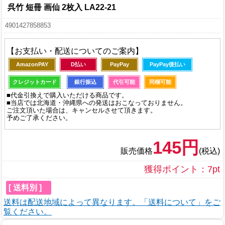
呉竹 短冊 画仙 2枚入 LA22-21
4901427858853
【お支払い・配送についてのご案内】
AmazonPAY
D払い
PayPay
PayPay後払い
クレジットカード
銀行振込
代引可能
同梱可能
■代金引換えで購入いただける商品です。
■当店では北海道・沖縄県への発送はおこなっておりません。
ご注文頂いた場合は、キャンセルさせて頂きます。
予めご了承ください。
145円
販売価格
(税込)
獲得ポイント：7pt
[ 送料別 ]
送料は配送地域によって異なります。「送料について」をご
覧ください。