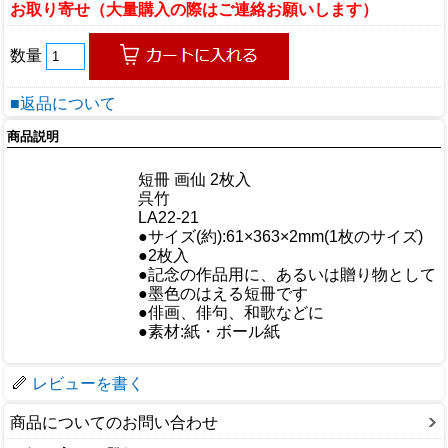
お取り寄せ（大量購入の際はご連絡お願いします）
数量
■返品について
商品説明
商品情報
商品名
短冊 画仙 2枚入
メーカー
呉竹
規格/品番
LA22-21
サイズ
●サイズ(約):61×363×2mm(1枚のサイズ)
重量/容量
●2枚入
●記念の作品用に、あるいは贈り物として
おすすめ
●墨色のはえる短冊です
●俳画、俳句、和歌などに
仕様
●素材:紙・ボール紙
梱包サイズ
レビューを書く
商品についてのお問い合わせ