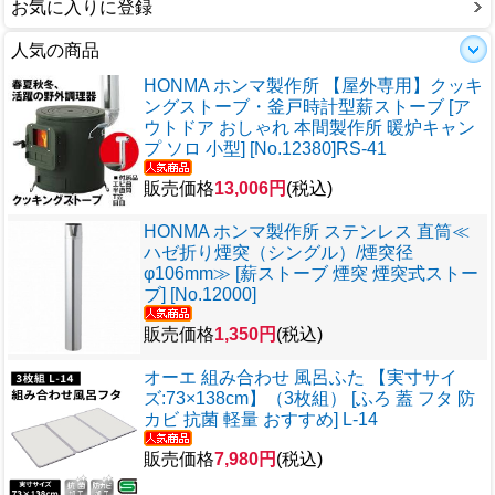
お気に入りに登録
人気の商品
HONMA ホンマ製作所 【屋外専用】クッキ
ングストーブ・釜戸時計型薪ストーブ [ア
ウトドア おしゃれ 本間製作所 暖炉キャン
プ ソロ 小型] [No.12380]RS-41
販売価格
13,006円
(税込)
HONMA ホンマ製作所 ステンレス 直筒≪
ハゼ折り煙突（シングル）/煙突径
φ106mm≫ [薪ストーブ 煙突 煙突式ストー
ブ] [No.12000]
販売価格
1,350円
(税込)
オーエ 組み合わせ 風呂ふた 【実寸サイ
ズ:73×138cm】（3枚組） [ふろ 蓋 フタ 防
カビ 抗菌 軽量 おすすめ] L-14
販売価格
7,980円
(税込)