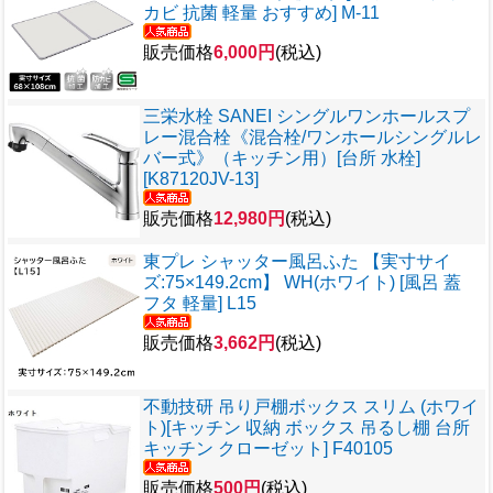
カビ 抗菌 軽量 おすすめ] M-11
販売価格
6,000円
(税込)
三栄水栓 SANEI シングルワンホールスプ
レー混合栓《混合栓/ワンホールシングルレ
バー式》（キッチン用）[台所 水栓]
[K87120JV-13]
販売価格
12,980円
(税込)
東プレ シャッター風呂ふた 【実寸サイ
ズ:75×149.2cm】 WH(ホワイト) [風呂 蓋
フタ 軽量] L15
販売価格
3,662円
(税込)
不動技研 吊り戸棚ボックス スリム (ホワイ
ト)[キッチン 収納 ボックス 吊るし棚 台所
キッチン クローゼット] F40105
販売価格
500円
(税込)