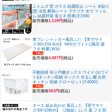
ニトムズ 窓 ガラス 結露防止 シート 水貼り
[窓 冷気 断熱シート プチプチ 水で フィル
ム 結露対策 省エネ 防寒] E1590
販売価格
1,119円
(税込)
東プレ シャッター風呂ふた 【実寸サイ
ズ:80×159.4cm】 WH(ホワイト) [風呂 蓋
フタ 軽量] W16
販売価格
4,097円
(税込)
不動技研 吊り戸棚ボックス ワイド (ホワイ
ト)[キッチン収納 ボックス 吊るし棚 台所
キッチン 収納 クローゼット] F40001
販売価格
563円
(税込)
オーエ 組み合わせ 風呂ふた 【実寸サイ
ズ:68×108cm】（2枚組）[ふろ 蓋 フタ 防