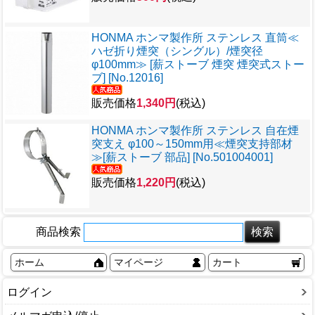
HONMA ホンマ製作所 ステンレス 直筒≪
ハゼ折り煙突（シングル）/煙突径
φ100mm≫ [薪ストーブ 煙突 煙突式ストー
ブ] [No.12016]
販売価格
1,340円
(税込)
HONMA ホンマ製作所 ステンレス 自在煙
突支え φ100～150mm用≪煙突支持部材
≫[薪ストーブ 部品] [No.501004001]
販売価格
1,220円
(税込)
商品検索
ホーム
マイページ
カート
ログイン