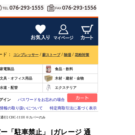
ード：
/
/
/
コンプレッサー
薪ストーブ
除湿
花粉対策
家電製品
食品・飲料
文具・オフィス用品
木材・建材・金物
水道・配管
エクステリア
グイン
パスワードをお忘れの場合
情報の取り扱いについて
特定商取引法に基づく表示
通行] CHC-111H ※カバーのみ
バー「駐車禁止」 [ガレージ 通