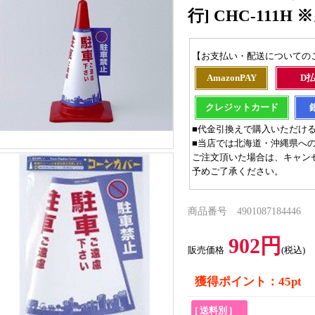
行] CHC-111
【お支払い・配送についての
AmazonPAY
D
クレジットカード
■代金引換えで購入いただけ
■当店では北海道・沖縄県へ
ご注文頂いた場合は、キャン
予めご了承ください。
商品番号 4901087184446
902円
販売価格
(税込)
獲得ポイント：45pt
[ 送料別 ]