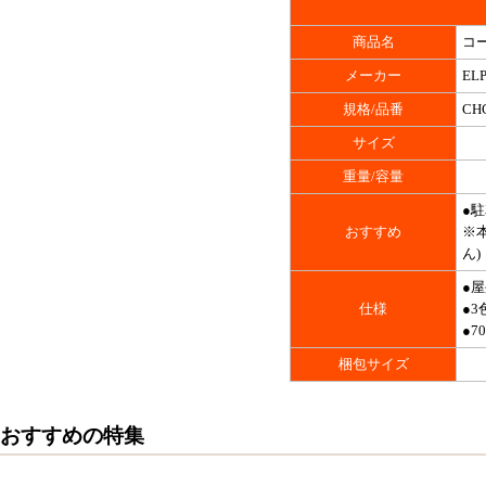
商品名
コ
メーカー
EL
規格/品番
CH
サイズ
重量/容量
●
おすすめ
※
ん)
●屋
仕様
●3
●7
梱包サイズ
おすすめの特集