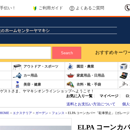
ご利用ガイド
よくあるご質問
手伝い！
おすすめキーワ
Search
アウトドア・スポーツ
園芸・農業
カー用品
家庭用品・日用品
美容・健康
衣料・靴・手袋
ゲストさま、ヤマキシオンラインショップへようこそ！
お気に入り一覧
マイページ
ロ
送料とお支払い方法について
個人
HOME
>
エクステリア
>
ガーデン
>
フェンス
> ELPA コーンカバー「駐車禁止」 [ガレージ 
ELPA コーンカ