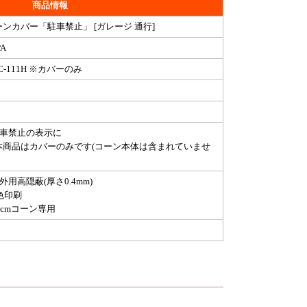
商品情報
ーンカバー「駐車禁止」 [ガレージ 通行]
PA
C-111H ※カバーのみ
駐車禁止の表示に
本商品はカバーのみです(コーン本体は含まれていませ
外用高隠蔽(厚さ0.4mm)
色印刷
0cmコーン専用