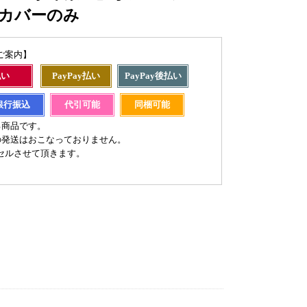
H ※カバーのみ
ご案内】
払い
PayPay払い
PayPay後払い
銀行振込
代引可能
同梱可能
る商品です。
の発送はおこなっておりません。
セルさせて頂きます。