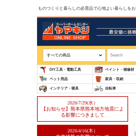
ものづくりと暮らしの必需品で心地よい暮らしをお
DIY工具・電動工具
ペイント・補修材
ペット用品
家具・収納
インテリア・寝具
自転車
2026/7/29(水）
【お知らせ】熊本県熊本地方地震によ
る影響につきまして
2026/4/16(木）