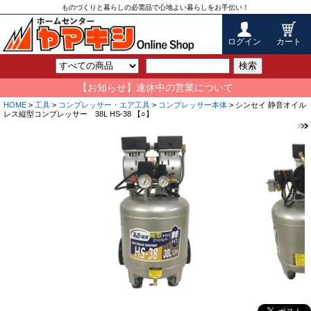
ものづくりと暮らしの必需品で心地よい暮らしをお手伝い！
ログイン
カート
検索
【お知らせ】連休中の営業について
HOME
>
工具
>
コンプレッサー・エア工具
>
コンプレッサー本体
> シンセイ 静音オイル
レス縦型コンプレッサー 38L HS-38 【○】