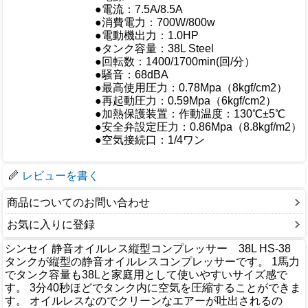
●電流：7.5A/8.5A
●消費電力：700W/800w
●電動機出力：1.0HP
●タンク容量：38L Steel
●回転数：1400/1700min(回/分）
仕様
●騒音：68dBA
●最高使用圧力：0.78Mpa（8kgf/cm2）
●再起動圧力：0.59Mpa（6kgf/cm2）
●加熱保護装置：作動温度：130℃±5℃
●安全弁設定圧力：0.86Mpa（8.8kgf/m2）
●空気接続口：1/4ワン
梱包サイズ
レビューを書く
商品についてのお問い合わせ
お気に入りに登録
シンセイ 静音オイルレス縦型コンプレッサー 38L HS-38
タンクが縦型の静音オイルレスコンプレッサーです。 1馬力
でタンク容量も38Lと家庭用として使いやすいサイズ感で
す。 3分40秒ほどでタンク内に空気を圧縮することができま
す。 オイルレスなのでクリーンなエアーが吐出されるの