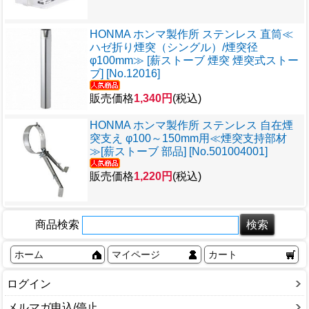
HONMA ホンマ製作所 ステンレス 直筒≪
ハゼ折り煙突（シングル）/煙突径
φ100mm≫ [薪ストーブ 煙突 煙突式ストー
ブ] [No.12016]
販売価格
1,340円
(税込)
HONMA ホンマ製作所 ステンレス 自在煙
突支え φ100～150mm用≪煙突支持部材
≫[薪ストーブ 部品] [No.501004001]
販売価格
1,220円
(税込)
商品検索
ホーム
マイページ
カート
ログイン
メルマガ申込/停止