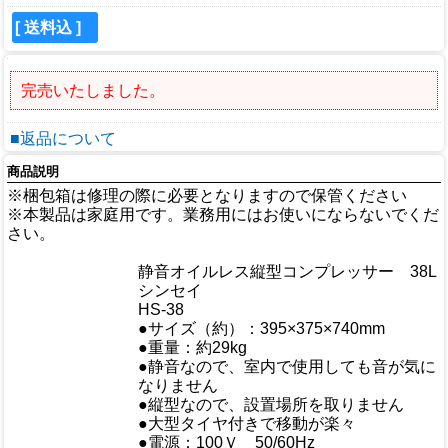
[ 送料込 ]
完売いたしました。
■返品について
商品説明
※梱包箱は修理の際に必要となりますので保管ください
※本製品は家庭用です。業務用にはお使いにならないでくだ
さい。
商品情報
商品名
静音オイルレス縦型コンプレッサー 38L
メーカー
シンセイ
規格/品番
HS-38
サイズ
●サイズ（約）：395×375×740mm
重量/容量
●重量：約29kg
●静音なので、室内で使用しても音が気に
なりません
おすすめ
●縦型なので、設置場所を取りません
●大型タイヤ付きで移動が楽々
●電源：100Ｖ 50/60Hz