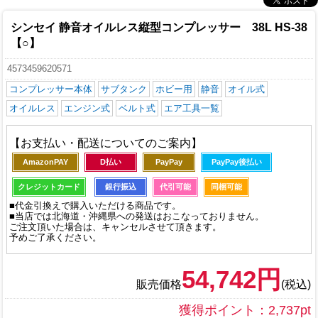
シンセイ 静音オイルレス縦型コンプレッサー 38L HS-38
【○】
4573459620571
コンプレッサー本体
サブタンク
ホビー用
静音
オイル式
オイルレス
エンジン式
ベルト式
エア工具一覧
【お支払い・配送についてのご案内】
AmazonPAY
D払い
PayPay
PayPay後払い
クレジットカード
銀行振込
代引可能
同梱可能
■代金引換えで購入いただける商品です。
■当店では北海道・沖縄県への発送はおこなっておりません。
ご注文頂いた場合は、キャンセルさせて頂きます。
予めご了承ください。
54,742円
販売価格
(税込)
獲得ポイント：2,737pt