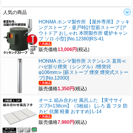
人気の商品
HONMA ホンマ製作所 【屋外専用】クッキ
ングストーブ・釜戸時計型薪ストーブ [ア
ウトドア おしゃれ 本間製作所 暖炉キャン
プ ソロ 小型] [No.12380]RS-41
販売価格
13,006円
(税込)
HONMA ホンマ製作所 ステンレス 直筒≪
ハゼ折り煙突（シングル）/煙突径
φ106mm≫ [薪ストーブ 煙突 煙突式ストー
ブ] [No.12000]
販売価格
1,350円
(税込)
オーエ 組み合わせ 風呂ふた 【実寸サイ
ズ:73×138cm】（3枚組） [ふろ 蓋 フタ 防
カビ 抗菌 軽量 おすすめ] L-14
販売価格
7,980円
(税込)