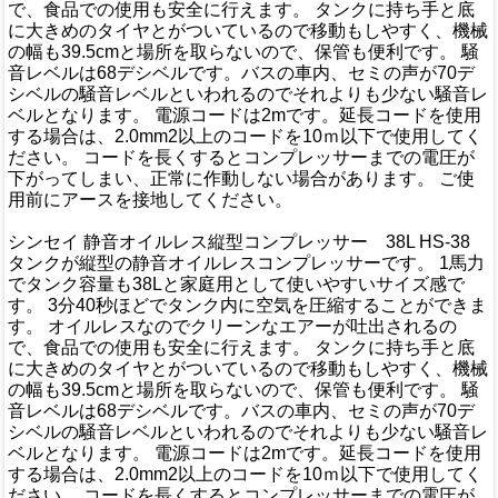
で、食品での使用も安全に行えます。 タンクに持ち手と底
に大きめのタイヤとがついているので移動もしやすく、機械
の幅も39.5cmと場所を取らないので、保管も便利です。 騒
音レベルは68デシベルです。バスの車内、セミの声が70デ
シベルの騒音レベルといわれるのでそれよりも少ない騒音レ
ベルとなります。 電源コードは2mです。延長コードを使用
する場合は、2.0mm2以上のコードを10ｍ以下で使用してく
ださい。 コードを長くするとコンプレッサーまでの電圧が
下がってしまい、正常に作動しない場合があります。 ご使
用前にアースを接地してください。
シンセイ 静音オイルレス縦型コンプレッサー 38L HS-38
タンクが縦型の静音オイルレスコンプレッサーです。 1馬力
でタンク容量も38Lと家庭用として使いやすいサイズ感で
す。 3分40秒ほどでタンク内に空気を圧縮することができま
す。 オイルレスなのでクリーンなエアーが吐出されるの
で、食品での使用も安全に行えます。 タンクに持ち手と底
に大きめのタイヤとがついているので移動もしやすく、機械
の幅も39.5cmと場所を取らないので、保管も便利です。 騒
音レベルは68デシベルです。バスの車内、セミの声が70デ
シベルの騒音レベルといわれるのでそれよりも少ない騒音レ
ベルとなります。 電源コードは2mです。延長コードを使用
する場合は、2.0mm2以上のコードを10ｍ以下で使用してく
ださい。 コードを長くするとコンプレッサーまでの電圧が