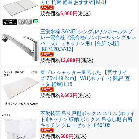
カビ 抗菌 軽量 おすすめ] M-11
販売価格
6,000円
(税込)
三栄水栓 SANEI シングルワンホールスプ
レー混合栓《混合栓/ワンホールシングルレ
バー式》（キッチン用）[台所 水栓]
[K87120JV-13]
販売価格
12,980円
(税込)
東プレ シャッター風呂ふた 【実寸サイ
ズ:75×149.2cm】 WH(ホワイト) [風呂 蓋
フタ 軽量] L15
販売価格
3,662円
(税込)
不動技研 吊り戸棚ボックス スリム (ホワイ
ト)[キッチン 収納 ボックス 吊るし棚 台所
キッチン クローゼット] F40105
販売価格
500円
(税込)