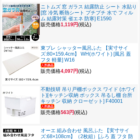
ニトムズ 窓 ガラス 結露防止 シート 水貼り
[窓 冷気 断熱シート プチプチ 水で フィル
ム 結露対策 省エネ 防寒] E1590
販売価格
1,119円
(税込)
東プレ シャッター風呂ふた 【実寸サイ
ズ:80×159.4cm】 WH(ホワイト) [風呂 蓋
フタ 軽量] W16
販売価格
4,097円
(税込)
不動技研 吊り戸棚ボックス ワイド (ホワイ
ト)[キッチン収納 ボックス 吊るし棚 台所
キッチン 収納 クローゼット] F40001
販売価格
563円
(税込)
オーエ 組み合わせ 風呂ふた 【実寸サイ
ズ:68×108cm】（2枚組）[ふろ 蓋 フタ 防