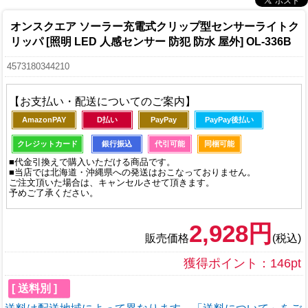
オンスクエア ソーラー充電式クリップ型センサーライトク
リッパ [照明 LED 人感センサー 防犯 防水 屋外] OL-336B
4573180344210
【お支払い・配送についてのご案内】
AmazonPAY
D払い
PayPay
PayPay後払い
クレジットカード
銀行振込
代引可能
同梱可能
■代金引換えで購入いただける商品です。
■当店では北海道・沖縄県への発送はおこなっておりません。
ご注文頂いた場合は、キャンセルさせて頂きます。
予めご了承ください。
2,928円
販売価格
(税込)
獲得ポイント：146pt
[ 送料別 ]