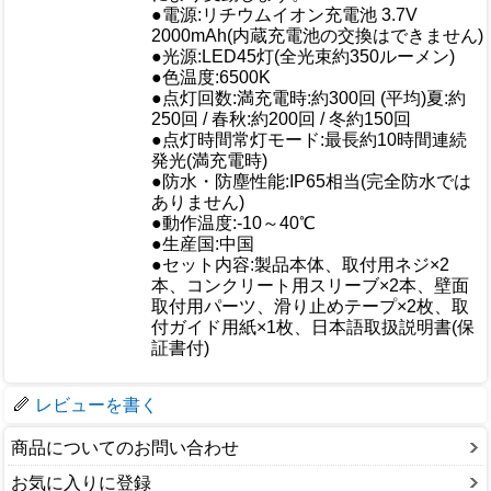
●電源:リチウムイオン充電池 3.7V
2000mAh(内蔵充電池の交換はできません)
●光源:LED45灯(全光束約350ルーメン)
●色温度:6500K
●点灯回数:満充電時:約300回 (平均)夏:約
250回 / 春秋:約200回 / 冬約150回
●点灯時間常灯モード:最長約10時間連続
発光(満充電時)
仕様
●防水・防塵性能:IP65相当(完全防水では
ありません)
●動作温度:-10～40℃
●生産国:中国
●セット内容:製品本体、取付用ネジ×2
本、コンクリート用スリーブ×2本、壁面
取付用パーツ、滑り止めテープ×2枚、取
付ガイド用紙×1枚、日本語取扱説明書(保
証書付)
梱包サイズ
レビューを書く
商品についてのお問い合わせ
お気に入りに登録