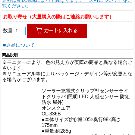
送料は配送地域によって異なります。「送料について」をご
覧ください。
お取り寄せ（大量購入の際はご連絡お願いします）
数量
■返品について
商品説明
※モニターにより、色の見え方が実際の商品と異なる場合ご
ざいます。
※リニューアル等によりパッケージ・デザイン等が変更とな
る場合がございます。
商品情報
ソーラー充電式クリップ型センサーライ
商品名
トクリッパ [照明 LED 人感センサー 防犯
防水 屋外]
メーカー
オンスクエア
規格/品番
OL-336B
●本体サイズ(約):幅105×奥行98×高さ
サイズ
175mm
重量/容量
●重量:約285g